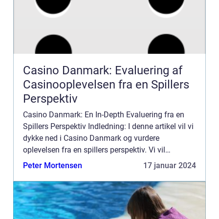
Casino Danmark: Evaluering af
Casinooplevelsen fra en Spillers
Perspektiv
Casino Danmark: En In-Depth Evaluering fra en
Spillers Perspektiv Indledning: I denne artikel vil vi
dykke ned i Casino Danmark og vurdere
oplevelsen fra en spillers perspektiv. Vi vil
undersøge hvad der gør Casino Danmark til et af
Peter Mortensen
17 januar 2024
de bedste valg fo...