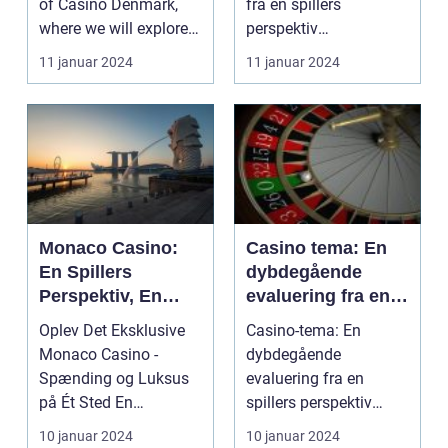
of Casino Denmark,
fra en spillers
where we will explore
perspektiv
all aspects of...
Introduktion: I dagens
11 januar 2024
11 januar 2024
online s...
Monaco Casino:
Casino tema: En
En Spillers
dybdegående
Perspektiv, En
evaluering fra en
Lang
spillers perspektiv
Oplev Det Eksklusive
Casino-tema: En
Præsentation, og
Monaco Casino -
dybdegående
En Historisk
Spænding og Luksus
evaluering fra en
Gennemgang
på Ét Sted En
spillers perspektiv
Evaluering fra en
Introduktion til Casino
10 januar 2024
10 januar 2024