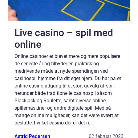
Live casino – spil med
online
Online casinoer er blevet mere og mere populære i
de seneste år og tilbyder en praktisk og
medrivende måde at nyde spændingen ved
casinospil hjemme fra dit eget hjem. Du har på et
online casino adgang til et stort udvalg af spil,
herunder både traditionelle casinospil såsom
Blackjack og Roulette, samt diverse online
spillemaskiner og andre digitale spil. Med så
mange online muligheder, kan det være svært at
beslutte, hvilket casino der er det ri...
Astrid Pedersen
02 februar 2023