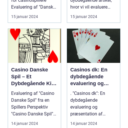
for Casinospillere
dybdegående artikel,
Evaluering af "Dansk
hvor vi vil evaluere
Casinoer" fra en...
"danske casino" fra en
15 januar 2024
15 januar 2024
spil...
Casino Danske
Casinos dk: En
Spil – Et
dybdegående
Dybdegående Kig
evaluering og
På Danskernes
præsentation af
Evaluering af "Casino
. "Casinos dk": En
Favorit Casino
Danmarks førende
Danske Spil" fra en
dybdegående
online casino
Spillers Perspektiv
evaluering og
"Casino Danske Spil"
præsentation af
er en online pla...
Danmarks førende
14 januar 2024
14 januar 2024
online casino. Eva...