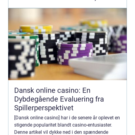
både...
Dansk online casino: En
Dybdegående Evaluering fra
Spillerperspektivet
[Dansk online casino] har i de senere år oplevet en
stigende popularitet blandt casino-entusiaster.
Denne artikel vil dykke ned i den spændende