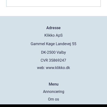
Adresse
web:
www.klikko.dk
Menu
Annoncering
Om os
Cookies