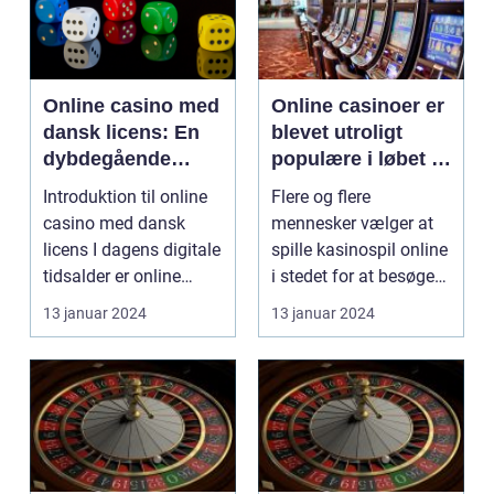
Online casino med
Online casinoer er
dansk licens: En
blevet utroligt
dybdegående
populære i løbet af
evaluering
de seneste år
Introduktion til online
Flere og flere
casino med dansk
mennesker vælger at
licens I dagens digitale
spille kasinospil online
tidsalder er online
i stedet for at besøge
casinoer blev...
et fysisk kasino....
13 januar 2024
13 januar 2024