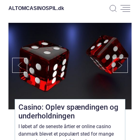
ALTOMCASINOSPIL.
dk
Casino: Oplev spændingen og
underholdningen
I løbet af de seneste årtier er online casino
danmark blevet et populært sted for mange