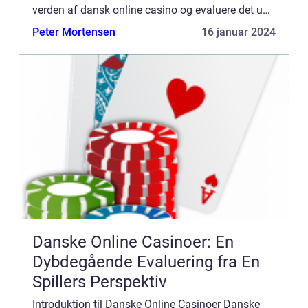
verden af dansk online casino og evaluere det ud
fra et spillers perspektiv. Vi vil også give en god og
Peter Mortensen
16 januar 2024
la...
Danske Online Casinoer: En
Dybdegående Evaluering fra En
Spillers Perspektiv
Introduktion til Danske Online Casinoer Danske