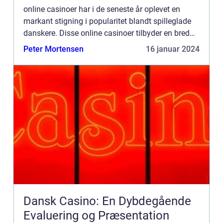
online casinoer har i de seneste år oplevet en
markant stigning i popularitet blandt spilleglade
danskere. Disse online casinoer tilbyder en bred
vifte af spil, herunder slots, roulette, blackjack og
Peter Mortensen
16 januar 2024
meg...
Dansk Casino: En Dybdegående
Evaluering og Præsentation