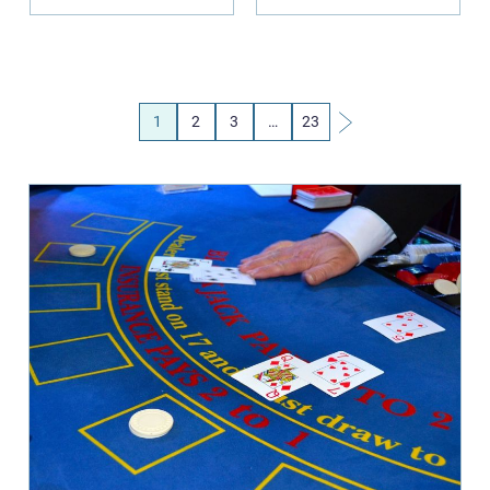
perspektiv
1
2
3
…
23