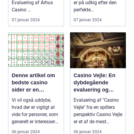
Evaluering af Århus
er på udkig efter den
Casino ...
perfekte
spilledestination, er
07 januar 2024
07 januar 2024
Casino N...
Denne artikel om
Casino Vejle: En
bedste casino
dybdegående
sider er en
evaluering og
dybdegående
præsentation af et
Vi vil også uddybe,
Evaluering af "Casino
evaluering og
populært dansk
hvad der er vigtigt at
Vejle" fra en spillers
præsentation af
casino
vide for personer, som
perspektiv Casino Vejle
forskellige online
generelt er interesseret
er et af de mest
casino sider, set
i casino ...
populære casin...
06 januar 2024
06 januar 2024
fra en spillers