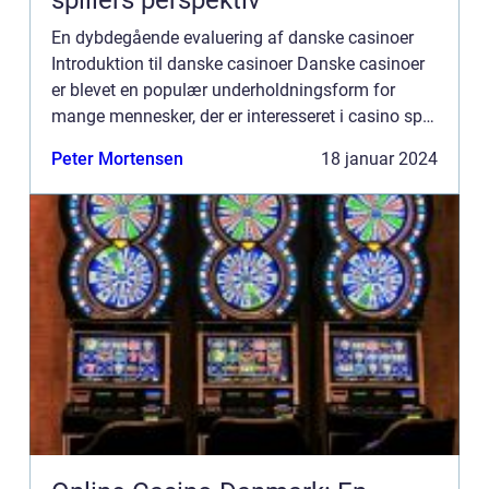
spillers perspektiv
En dybdegående evaluering af danske casinoer
Introduktion til danske casinoer Danske casinoer
er blevet en populær underholdningsform for
mange mennesker, der er interesseret i casino spil.
Uanset om du er en erfaren spiller eller nysgerrig
Peter Mortensen
18 januar 2024
nybegynde...