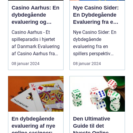
Casino Aarhus: En
Nye Casino Sider:
dybdegående
En Dybdegående
evaluering og
Evaluering fra en
præsentation af
Spillers Perspektiv
Casino Aarhus - Et
Nye Casino Sider: En
den populære
spilleparadis i hjertet
dybdegående
spilledestination
af Danmark Evaluering
evaluering fra en
af Casino Aarhus fra
spillers perspektiv
en spillers...
Introduktion Casino
08 januar 2024
08 januar 2024
spil e...
En dybdegående
Den Ultimative
evaluering af nye
Guide til det