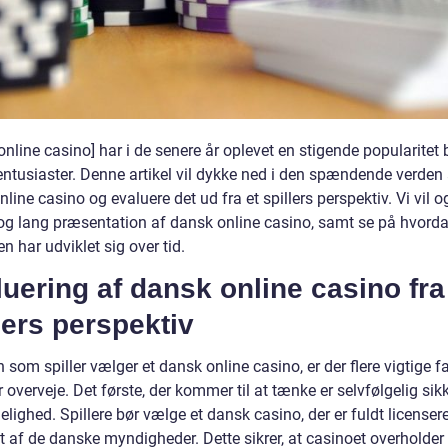
nline casino] har i de senere år oplevet en stigende popularitet 
entusiaster. Denne artikel vil dykke ned i den spændende verden 
line casino og evaluere det ud fra et spillers perspektiv. Vi vil 
og lang præsentation af dansk online casino, samt se på hvord
en har udviklet sig over tid.
uering af dansk online casino fra
lers perspektiv
som spiller vælger et dansk online casino, er der flere vigtige fa
overveje. Det første, der kommer til at tænke er selvfølgelig sik
elighed. Spillere bør vælge et dansk casino, der er fuldt licenser
t af de danske myndigheder. Dette sikrer, at casinoet overholder