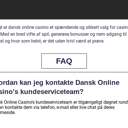
gt er dansk online casino et spændende og sikkert valg for casin
 Med en bred vifte af spil, generøse bonusser og nem adgang til 
t og hvor som helst, er det uden tvivl værd at prøve.
FAQ
ordan kan jeg kontakte Dansk Online
sino's kundeserviceteam?
k Online Casino's kundeserviceteam er tilgængeligt døgnet rund
n kontakte dem via telefon, e-mail eller live chat på deres
meside.