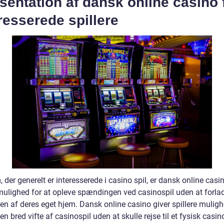
entation af dansk online casino 
resserede spillere
 der generelt er interesserede i casino spil, er dansk online casi
mulighed for at opleve spændingen ved casinospil uden at forla
en af deres eget hjem. Dansk online casino giver spillere muligh
en bred vifte af casinospil uden at skulle rejse til et fysisk casin