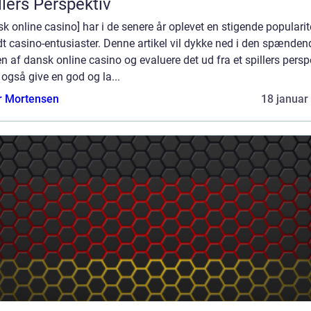
llers Perspektiv
k online casino] har i de senere år oplevet en stigende popularit
t casino-entusiaster. Denne artikel vil dykke ned i den spænden
n af dansk online casino og evaluere det ud fra et spillers perspe
l også give en god og la...
r Mortensen
18 januar