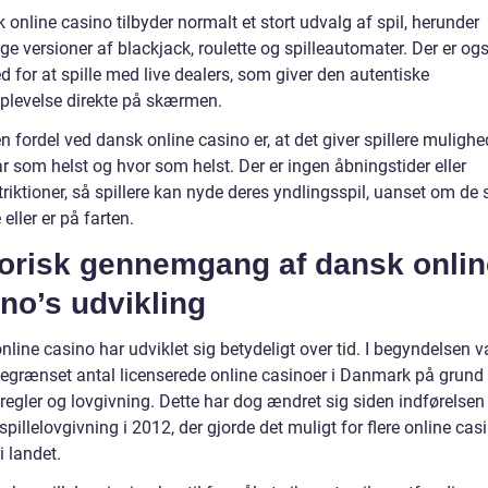
 online casino tilbyder normalt et stort udvalg af spil, herunder
ige versioner af blackjack, roulette og spilleautomater. Der er og
 for at spille med live dealers, som giver den autentiske
plevelse direkte på skærmen.
 fordel ved dansk online casino er, at det giver spillere mulighe
år som helst og hvor som helst. Der er ingen åbningstider eller
triktioner, så spillere kan nyde deres yndlingsspil, uanset om de 
ller er på farten.
torisk gennemgang af dansk onlin
no’s udvikling
line casino har udviklet sig betydeligt over tid. I begyndelsen v
begrænset antal licenserede online casinoer i Danmark på grund
regler og lovgivning. Dette har dog ændret sig siden indførelsen
pillelovgivning i 2012, der gjorde det muligt for flere online cas
i landet.