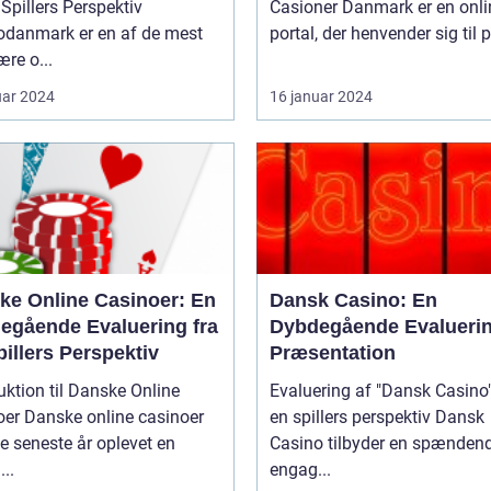
 Spillers Perspektiv
Casioner Danmark er en onli
odanmark er en af de mest
portal, der henvender sig til p
re o...
uar 2024
16 januar 2024
ke Online Casinoer: En
Dansk Casino: En
egående Evaluering fra
Dybdegående Evalueri
illers Perspektiv
Præsentation
uktion til Danske Online
Evaluering af "Dansk Casino"
ne casinoer
en spillers perspektiv Dansk
de seneste år oplevet en
Casino tilbyder en spænden
..
engag...