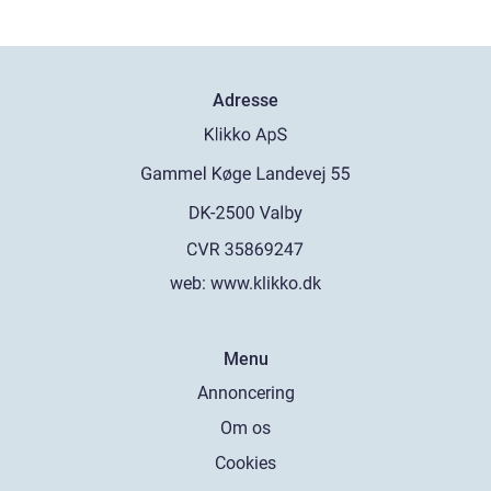
Adresse
web:
www.klikko.dk
Menu
Annoncering
Om os
Cookies