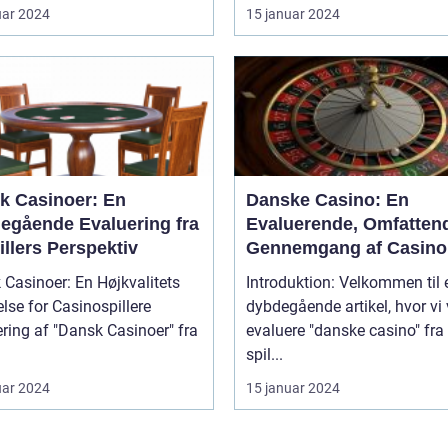
uar 2024
15 januar 2024
k Casinoer: En
Danske Casino: En
egående Evaluering fra
Evaluerende, Omfatten
illers Perspektiv
Gennemgang af Casino 
i Danmark
Casinoer: En Højkvalitets
Introduktion: Velkommen til 
lse for Casinospillere
dybdegående artikel, hvor vi 
ring af "Dansk Casinoer" fra
evaluere "danske casino" fra
spil...
uar 2024
15 januar 2024