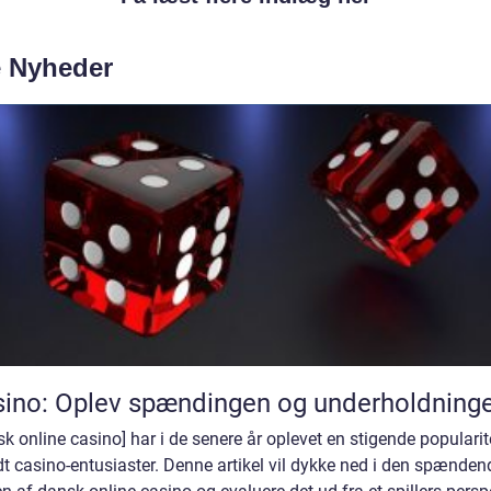
e Nyheder
ino: Oplev spændingen og underholdning
k online casino] har i de senere år oplevet en stigende popularit
t casino-entusiaster. Denne artikel vil dykke ned i den spænden