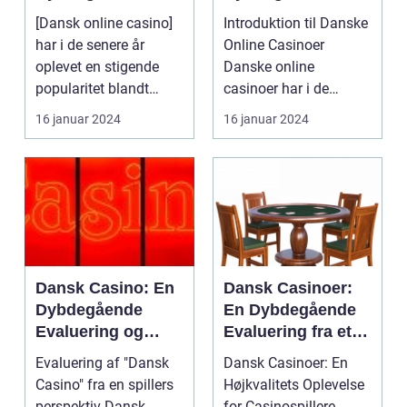
Evaluering fra
Evaluering fra En
[Dansk online casino]
Introduktion til Danske
Spillerperspektivet
Spillers Perspektiv
har i de senere år
Online Casinoer
oplevet en stigende
Danske online
popularitet blandt
casinoer har i de
casino-entusiaster. ...
seneste år oplevet en
16 januar 2024
16 januar 2024
marka...
Dansk Casino: En
Dansk Casinoer:
Dybdegående
En Dybdegående
Evaluering og
Evaluering fra et
Præsentation
Spillers Perspektiv
Evaluering af "Dansk
Dansk Casinoer: En
Casino" fra en spillers
Højkvalitets Oplevelse
perspektiv Dansk
for Casinospillere