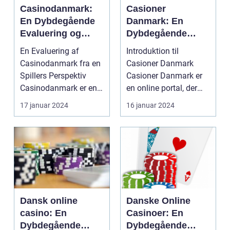
Casinodanmark:
Casioner
En Dybdegående
Danmark: En
Evaluering og
Dybdegående
Præsentation
Evaluering af
En Evaluering af
Introduktion til
Casinoer i
Casinodanmark fra en
Casioner Danmark
Danmark
Spillers Perspektiv
Casioner Danmark er
Casinodanmark er en
en online portal, der
af de mest populære
henvender sig til
17 januar 2024
16 januar 2024
o...
perso...
Dansk online
Danske Online
casino: En
Casinoer: En
Dybdegående
Dybdegående