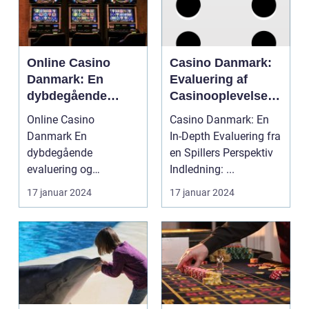
Online Casino
Casino Danmark:
Danmark: En
Evaluering af
dybdegående
Casinooplevelsen
evaluering og
fra en Spillers
Online Casino
Casino Danmark: En
præsentation af
Perspektiv
Danmark En
In-Depth Evaluering fra
casinospil
dybdegående
en Spillers Perspektiv
evaluering og
Indledning: ...
præsentation af
17 januar 2024
17 januar 2024
casinospil Evaluering
af "Onli...