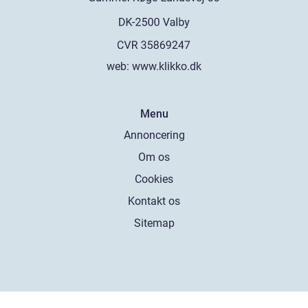
web:
www.klikko.dk
Menu
Annoncering
Om os
Cookies
Kontakt os
Sitemap