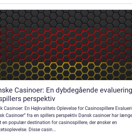
ske Casinoer: En dybdegående evaluering
spillers perspektiv
 Casinoer: En Højkvalitets Oplevelse for Casinospillere Evaluer
k Casinoer” fra en spillers perspektiv Dansk casinoer har læng
 en populær destination for casinospillere, der ønsker en
tetsoplevelse. Disse casin...