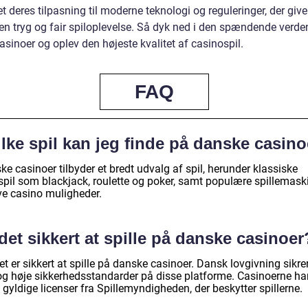
et deres tilpasning til moderne teknologi og reguleringer, der give
 en tryg og fair spiloplevelse. Så dyk ned i den spændende verde
sinoer og oplev den højeste kvalitet af casinospil.
FAQ
lke spil kan jeg finde på danske casin
e casinoer tilbyder et bredt udvalg af spil, herunder klassiske
spil som blackjack, roulette og poker, samt populære spillemask
ive casino muligheder.
det sikkert at spille på danske casinoer
et er sikkert at spille på danske casinoer. Dansk lovgivning sikrer
 og høje sikkerhedsstandarder på disse platforme. Casinoerne ha
gyldige licenser fra Spillemyndigheden, der beskytter spillerne.