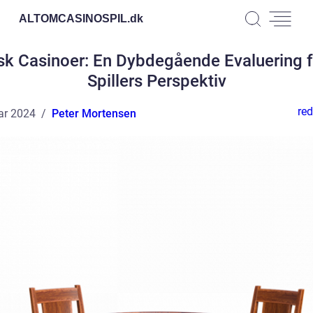
ALTOMCASINOSPIL.
dk
k Casinoer: En Dybdegående Evaluering f
Spillers Perspektiv
red
ar 2024
Peter Mortensen