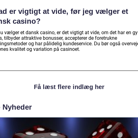
d er vigtigt at vide, før jeg vælger et
nsk casino?
u vælger et dansk casino, er det vigtigt at vide, om det har en gy
s, tilbyder attraktive bonusser, accepterer de foretrukne
lingsmetoder og har pålidelig kundeservice. Du bør også overvej
enes kvalitet og variation på casinoet.
Få læst flere indlæg her
e Nyheder