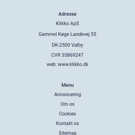
Adresse
web:
www.klikko.dk
Menu
Annoncering
Om os
Cookies
Kontakt os
Sitemap