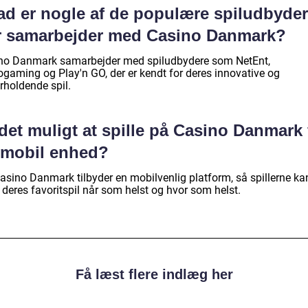
ad er nogle af de populære spiludbyder
r samarbejder med Casino Danmark?
no Danmark samarbejder med spiludbydere som NetEnt,
ogaming og Play'n GO, der er kendt for deres innovative og
rholdende spil.
det muligt at spille på Casino Danmark 
 mobil enhed?
Casino Danmark tilbyder en mobilvenlig platform, så spillerne ka
deres favoritspil når som helst og hvor som helst.
Få læst flere indlæg her