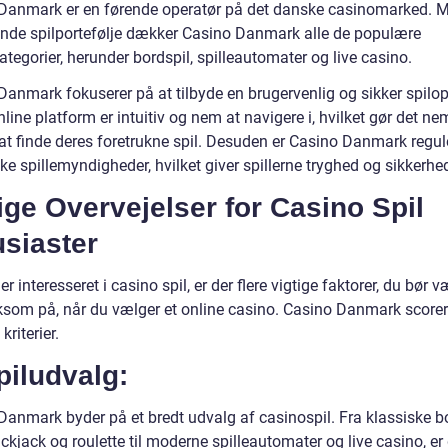
Danmark er en førende operatør på det danske casinomarked. 
nde spilportefølje dækker Casino Danmark alle de populære
tegorier, herunder bordspil, spilleautomater og live casino.
Danmark fokuserer på at tilbyde en brugervenlig og sikker spilop
line platform er intuitiv og nem at navigere i, hvilket gør det ne
 at finde deres foretrukne spil. Desuden er Casino Danmark regul
e spillemyndigheder, hvilket giver spillerne tryghed og sikkerhe
ige Overvejelser for Casino Spil
siaster
er interesseret i casino spil, er der flere vigtige faktorer, du bør v
om på, når du vælger et online casino. Casino Danmark scorer 
kriterier.
piludvalg:
Danmark byder på et bredt udvalg af casinospil. Fra klassiske b
kjack og roulette til moderne spilleautomater og live casino, er