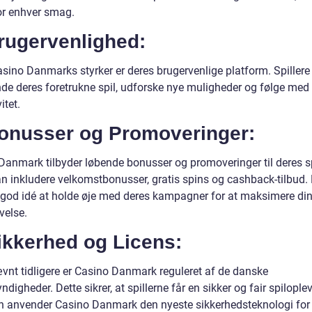
or enhver smag.
rugervenlighed:
asino Danmarks styrker er deres brugervenlige platform. Spillere
nde deres foretrukne spil, udforske nye muligheder og følge med 
itet.
Bonusser og Promoveringer:
Danmark tilbyder løbende bonusser og promoveringer til deres sp
an inkludere velkomstbonusser, gratis spins og cashback-tilbud. 
n god idé at holde øje med deres kampagner for at maksimere di
velse.
ikkerhed og Licens:
nt tidligere er Casino Danmark reguleret af de danske
ndigheder. Dette sikrer, at spillerne får en sikker og fair spilople
 anvender Casino Danmark den nyeste sikkerhedsteknologi for 