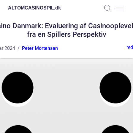
ALTOMCASINOSPIL.
dk
ino Danmark: Evaluering af Casinoopleve
fra en Spillers Perspektiv
red
ar 2024
Peter Mortensen