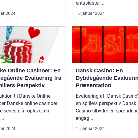
entusiaster. ...
uar 2024
16 januar 2024
ke Online Casinoer: En
Dansk Casino: En
egående Evaluering fra
Dybdegående Evalueri
illers Perspektiv
Præsentation
uktion til Danske Online
Evaluering af "Dansk Casino"
ne casinoer
en spillers perspektiv Dansk
de seneste år oplevet en
Casino tilbyder en spænden
..
engag...
uar 2024
15 januar 2024