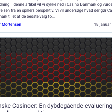
dning: I denne artikel vil vi dykke ned i Casino Danmark og vurd
elsen fra en spillers perspektiv. Vi vil undersøge hvad der gør C
rk til et af de bedste valg fo...
r Mortensen
18 januar
ske Casinoer: En dybdegående evaluering