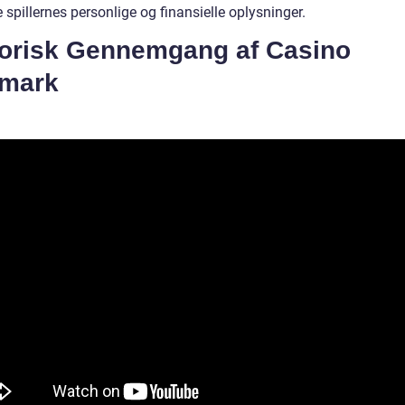
 spillernes personlige og finansielle oplysninger.
torisk Gennemgang af Casino
mark