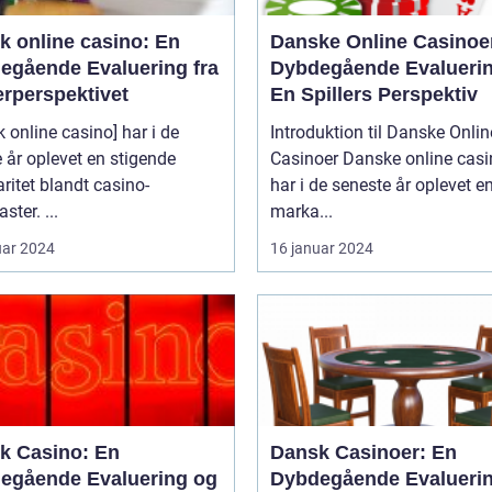
k online casino: En
Danske Online Casinoe
egående Evaluering fra
Dybdegående Evaluerin
erperspektivet
En Spillers Perspektiv
 online casino] har i de
Introduktion til Danske Onlin
 år oplevet en stigende
Casinoer Danske online casinoer
ritet blandt casino-
har i de seneste år oplevet e
ster. ...
marka...
uar 2024
16 januar 2024
k Casino: En
Dansk Casinoer: En
egående Evaluering og
Dybdegående Evaluerin