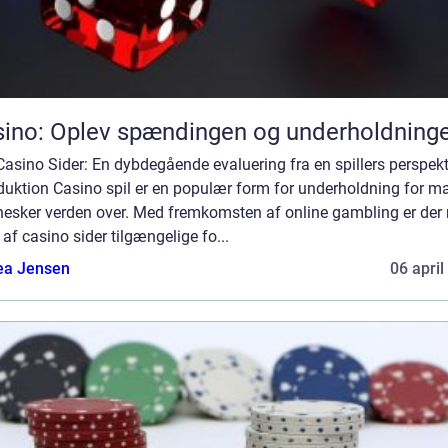
ino: Oplev spændingen og underholdning
asino Sider: En dybdegående evaluering fra en spillers perspekt
oduktion Casino spil er en populær form for underholdning for 
esker verden over. Med fremkomsten af online gambling er der 
af casino sider tilgængelige fo...
ea Jensen
06 april