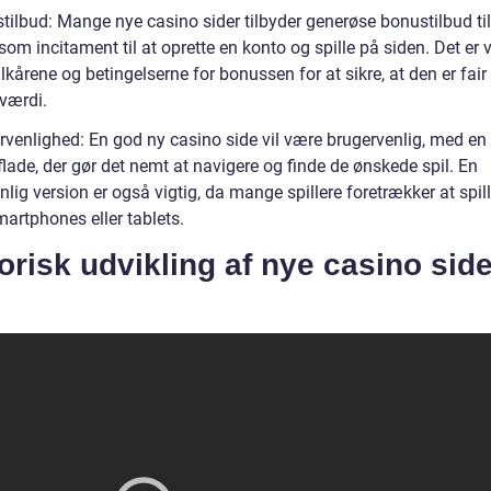
tilbud: Mange nye casino sider tilbyder generøse bonustilbud ti
 som incitament til at oprette en konto og spille på siden. Det er v
ilkårene og betingelserne for bonussen for at sikre, at den er fair
 værdi.
venlighed: En god ny casino side vil være brugervenlig, med en i
lade, der gør det nemt at navigere og finde de ønskede spil. En
lig version er også vigtig, da mange spillere foretrækker at spil
artphones eller tablets.
orisk udvikling af nye casino side