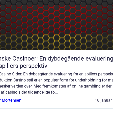
ske Casinoer: En dybdegående evaluering
spillers perspektiv
asino Sider: En dybdegående evaluering fra en spillers perspekt
oduktion Casino spil er en populær form for underholdning for 
esker verden over. Med fremkomsten af online gambling er der 
af casino sider tilgængelige fo...
r Mortensen
18 januar