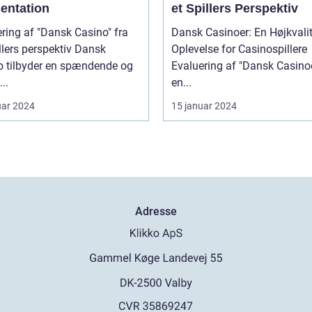
entation
et Spillers Perspektiv
ring af "Dansk Casino" fra
Dansk Casinoer: En Højkvali
ers perspektiv Dansk
Oplevelse for Casinospillere
o tilbyder en spændende og
Evaluering af "Dansk Casinoe
..
en...
uar 2024
15 januar 2024
Adresse