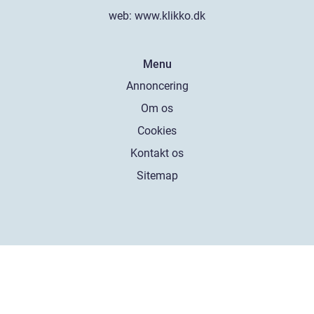
web:
www.klikko.dk
Menu
Annoncering
Om os
Cookies
Kontakt os
Sitemap