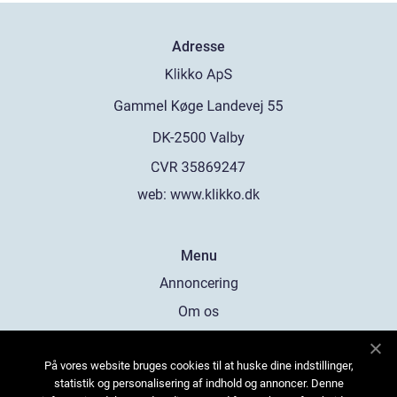
Adresse
web:
www.klikko.dk
Menu
Annoncering
Om os
Cookies
På vores website bruges cookies til at huske dine indstillinger,
Kontakt os
statistik og personalisering af indhold og annoncer. Denne
Sitemap