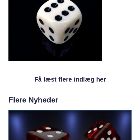
Få læst flere indlæg her
Flere Nyheder