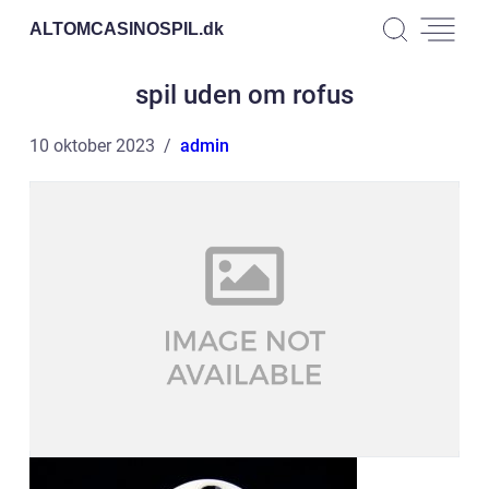
ALTOMCASINOSPIL.
dk
spil uden om rofus
10 oktober 2023
admin