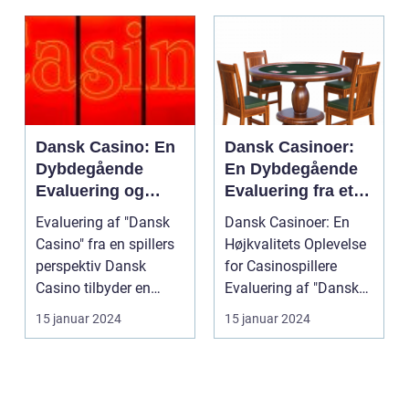
Dansk Casino: En
Dansk Casinoer:
Dybdegående
En Dybdegående
Evaluering og
Evaluering fra et
Præsentation
Spillers Perspektiv
Evaluering af "Dansk
Dansk Casinoer: En
Casino" fra en spillers
Højkvalitets Oplevelse
perspektiv Dansk
for Casinospillere
Casino tilbyder en
Evaluering af "Dansk
spændende og
Casinoer" fra en...
15 januar 2024
15 januar 2024
engag...