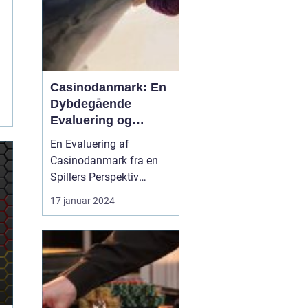
Casinodanmark: En
Dybdegående
Evaluering og
Præsentation
En Evaluering af
Casinodanmark fra en
Spillers Perspektiv
Casinodanmark er en af
17 januar 2024
de mest populære online
casino-operatører i
Danmark. Når man
evaluerer
Casinodanmark fra en
spillers perspektiv, er der