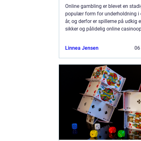
Online gambling er blevet en stad
populær form for underholdning i 
år, og derfor er spillerne på udkig e
sikker og pålidelig online casinoop
Danske online casinoer tilbyder ne
– de tilbyder et sikkert m...
Linnea Jensen
06