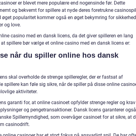
casinoer er blevet mere populære end nogensinde før. Dette
 nemt og bekvemt for spillere at nyde deres foretrukne casinospi
d øget popularitet kommer også en øget bekymring for sikkerhed
r og love.
nline casino med en dansk licens, da det giver spilleren en lang
, at spillere bør vælge et online casino med en dansk licens er:
se når du spiller online hos dansk
ns skal overholde de strenge spilleregler, der er fastsat af
e spillere kan føle sig sikre, når de spiller på disse online casino
lovlige aktiviteter.
s garanti for, at online casinoet opfylder strenge regler og krav 
oplysninger og pengetransaktioner. Dansk licens garanterer også
anske Spillemyndighed, som overvåger casinoet for at sikre, at d
m casinodrift.
online casinoer har et stort fokus på ansvarligt spil. De har oft