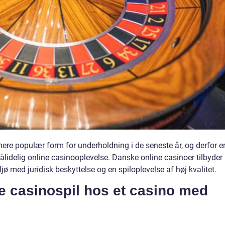
ere populær form for underholdning i de seneste år, og derfor e
pålidelig online casinooplevelse. Danske online casinoer tilbyder
ljø med juridisk beskyttelse og en spiloplevelse af høj kvalitet.
ne casinospil hos et casino med