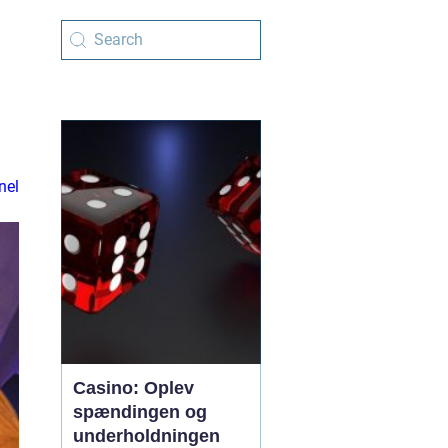
nel
Casino: Oplev
spændingen og
underholdningen