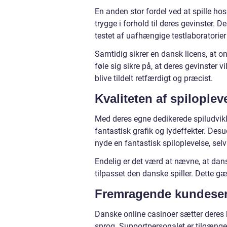
En anden stor fordel ved at spille hos
trygge i forhold til deres gevinster. D
testet af uafhængige testlaboratorier 
Samtidig sikrer en dansk licens, at o
føle sig sikre på, at deres gevinster v
blive tildelt retfærdigt og præcist.
Kvaliteten af spiloplev
Med deres egne dedikerede spiludvikle
fantastisk grafik og lydeffekter. Desu
nyde en fantastisk spiloplevelse, selv
Endelig er det værd at nævne, at dansk
tilpasset den danske spiller. Dette gæ
Fremragende kundeser
Danske online casinoer sætter deres k
sprog. Supportpersonalet er tilgængel