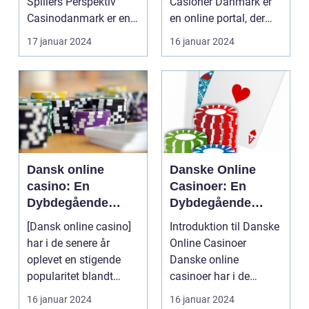
Spillers Perspektiv
Casioner Danmark er
Casinodanmark er en
en online portal, der
af de mest populære
henvender sig til
17 januar 2024
16 januar 2024
o...
perso...
Dansk online
Danske Online
casino: En
Casinoer: En
Dybdegående
Dybdegående
Evaluering fra
Evaluering fra En
[Dansk online casino]
Introduktion til Danske
Spillerperspektivet
Spillers Perspektiv
har i de senere år
Online Casinoer
oplevet en stigende
Danske online
popularitet blandt
casinoer har i de
casino-entusiaster. ...
seneste år oplevet en
16 januar 2024
16 januar 2024