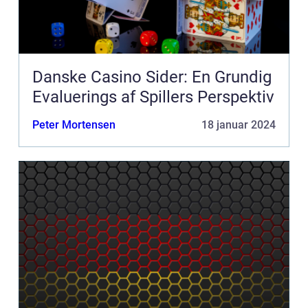
Danske Casino Sider: En Grundig
Evaluerings af Spillers Perspektiv
Peter Mortensen
18 januar 2024