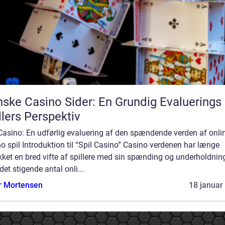
ske Casino Sider: En Grundig Evaluerings 
llers Perspektiv
Casino: En udførlig evaluering af den spændende verden af onli
o spil Introduktion til “Spil Casino” Casino verdenen har længe
ukket en bred vifte af spillere med sin spænding og underholdnin
et stigende antal onli...
r Mortensen
18 januar