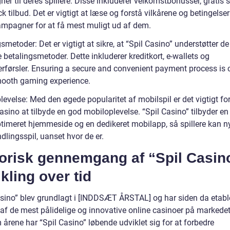
r til deres spillere. Disse inkluderer velkomstbonusser, gratis 
 tilbud. Det er vigtigt at læse og forstå vilkårene og betingelser
ampagner for at få mest muligt ud af dem.
smetoder: Det er vigtigt at sikre, at “Spil Casino” understøtter de
betalingsmetoder. Dette inkluderer kreditkort, e-wallets og
rførsler. Ensuring a secure and convenient payment process is c
mooth gaming experience.
evelse: Med den øgede popularitet af mobilspil er det vigtigt for
asino at tilbyde en god mobiloplevelse. “Spil Casino” tilbyder en
timeret hjemmeside og en dedikeret mobilapp, så spillere kan n
dlingsspil, uanset hvor de er.
torisk gennemgang af “Spil Casin
kling over tid
asino” blev grundlagt i [INDDSÆT ÅRSTAL] og har siden da etable
af de mest pålidelige og innovative online casinoer på markedet
årene har “Spil Casino” løbende udviklet sig for at forbedre