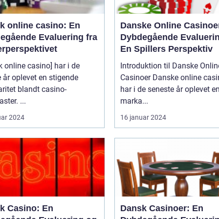
k online casino: En
Danske Online Casinoe
egående Evaluering fra
Dybdegående Evaluerin
erperspektivet
En Spillers Perspektiv
 online casino] har i de
Introduktion til Danske Onlin
 år oplevet en stigende
Casinoer Danske online casinoer
ritet blandt casino-
har i de seneste år oplevet e
ster. ...
marka...
uar 2024
16 januar 2024
k Casino: En
Dansk Casinoer: En