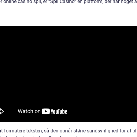
r online casino spil, er “Spil Casino” en platform, der har noget a
t formatere teksten, så den opnår større sandsynlighed for at bli