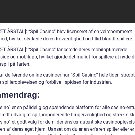
T ÅRSTAL]: “Spil Casino” blev licenseret af en velrenommeret
d, hvilket styrkede deres troværdighed og tillid blandt spillere.
T ÅRSTAL]: “Spil Casino” lancerede deres mobiloptimerede
de og mobilapp, hvilket gjorde det muligt for spillere at nyde d
spil på farten.
f de førende online casinoer har “Spil Casino” hele tiden stræbt 
 spilleroplevelsen og forblive i spidsen for industrien.
mendrag:
sino” er en pålidelig og spændende platform for alle casino-entu
bredt udvalg af spil, imponerende brugervenlighed og stærk sikk
sino” et godt valg for dem, der ønsker autentiske casinooplevelse
n af deres eget hjem. Uanset om du er en erfaren spiller eller er