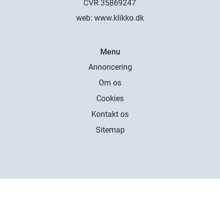
web:
www.klikko.dk
Menu
Annoncering
Om os
Cookies
Kontakt os
Sitemap