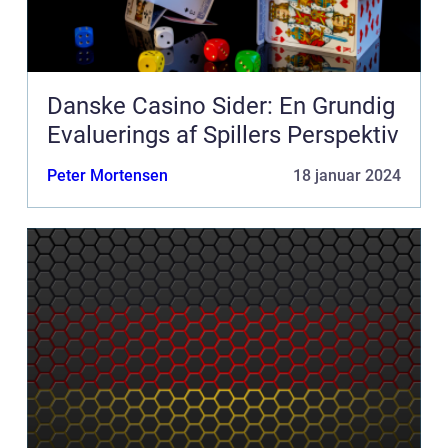
Danske Casino Sider: En Grundig
Evaluerings af Spillers Perspektiv
Peter Mortensen
18 januar 2024