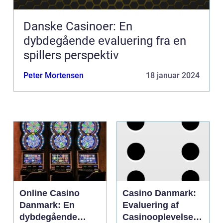
Danske Casinoer: En
dybdegående evaluering fra en
spillers perspektiv
Peter Mortensen
18 januar 2024
Online Casino
Casino Danmark:
Danmark: En
Evaluering af
dybdegående
Casinooplevelsen