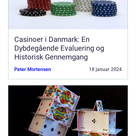
Casinoer i Danmark: En
Dybdegående Evaluering og
Historisk Gennemgang
Peter Mortensen
18 januar 2024