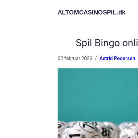
ALTOMCASINOSPIL.
dk
Spil Bingo on
02 februar 2023
Astrid Pedersen