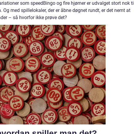
 variationer som speedBingo og fire hjørner er udvalget stort nok til
. Og med spillelokaler, der er åbne døgnet rundt, er det nemt at
ender – så hvorfor ikke prøve det?
hvordan spiller man det?