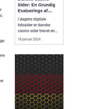
Sider: En Grundig
r
Evaluerings af
l,
Spillers Perspektiv
I dagens digitale
tidsalder er danske
casino sider blevet en
populær destination for
18 januar 2024
ige
dem, der elsker
spændingen ved online
casino spil. Med et væld
ene
af muligheder til
rådighed er det vigtigt at
kende til de bedste
danske casino sider og
ver
forstå, hvad d...