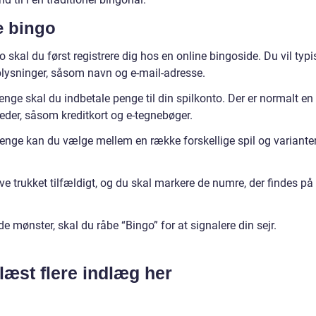
e bingo
o skal du først registrere dig hos en online bingoside. Du vil typi
plysninger, såsom navn og e-mail-adresse.
penge skal du indbetale penge til din spilkonto. Der er normalt en
eder, såsom kreditkort og e-tegnebøger.
penge kan du vælge mellem en række forskellige spil og variante
ive trukket tilfældigt, og du skal markere de numre, der findes på 
 mønster, skal du råbe “Bingo” for at signalere din sejr.
læst flere indlæg her