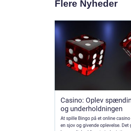
Flere Nyheder
Casino: Oplev spændi
og underholdningen
At spille Bingo på et online casin
en sjov og givende oplevelse. Det 