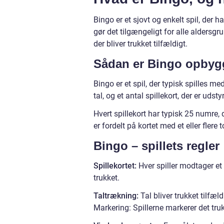
Bingo er et sjovt og enkelt spil, der 
gør det tilgængeligt for alle aldersgr
der bliver trukket tilfældigt.
Sådan er Bingo opbyg
Bingo er et spil, der typisk spilles me
tal, og et antal spillekort, der er uds
Hvert spillekort har typisk 25 numre,
er fordelt på kortet med et eller fler
Bingo – spillets regler
Spillekortet:
Hver spiller modtager et 
trukket.
Taltrækning:
Tal bliver trukket tilfæld
Markering: Spillerne markerer det tru