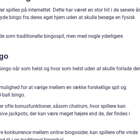
er spilles på internettet. Dette har været en stor hit i de senere år
 nyde bingo fra deres eget hjem uden at skulle besøge en fysisk
 som traditionelle bingospil, men med nogle yderligere
ngo
bingo når som helst og hvor som helst uden at skulle forlade de
e mulighed for at vælge mellem en række forskellige spil og
-ball bingo.
er ofte bonusfunktioner, såsom chatrum, hvor spillere kan
ve jackpots, der kan være meget højere end de, der findes i
e konkurrence mellem online bingosider, kan spillere ofte vinde
d til i en traditionel bingohal.