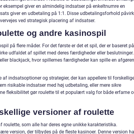
For eksempel giver en almindelig indsatser på enkeltnumre en
sats giver en udbetaling på 1:1. Disse udbetalingsforhold påvirk
overvejes ved strategisk placering af indsatser.
ulette og andre kasinospil
spil på flere måder. For det første er det et spil, der er baseret på
irke udfaldet af spillet med deres færdigheder eller beslutninger.
 eller blackjack, hvor spillernes færdigheder kan spille en afgøre
 af indsatsoptioner og strategier, der kan appellere til forskellig
lem risikable indsatser med høj udbetaling, eller mere sikre
 fleksibilitet gør roulette til et populært valg for både erfarne 
ellige versioner af roulette
af roulette, som alle har deres egne unikke karakteristika.
re version, der tilbydes på de fleste kasinoer. Denne version ha