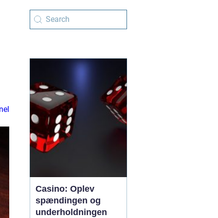
nel
Casino: Oplev
spændingen og
underholdningen