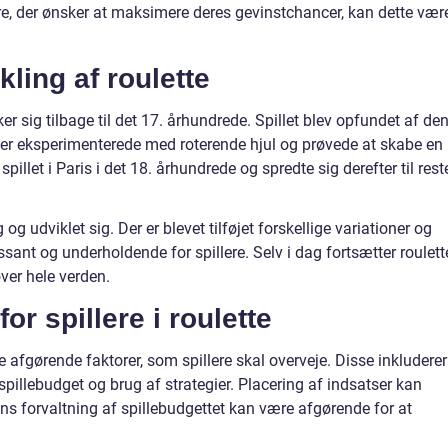
ere, der ønsker at maksimere deres gevinstchancer, kan dette vær
kling af roulette
ker sig tilbage til det 17. århundrede. Spillet blev opfundet af de
der eksperimenterede med roterende hjul og prøvede at skabe en
illet i Paris i det 18. århundrede og spredte sig derefter til rest
g udviklet sig. Der er blevet tilføjet forskellige variationer og
ressant og underholdende for spillere. Selv i dag fortsætter roulett
ver hele verden.
or spillere i roulette
re afgørende faktorer, som spillere skal overveje. Disse inkluderer
 spillebudget og brug af strategier. Placering af indsatser kan
ns forvaltning af spillebudgettet kan være afgørende for at