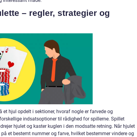
og interessant måde.
ette – regler, strategier og
på et hjul opdelt i sektioner, hvoraf nogle er farvede og
skellige indsatsoptioner til rådighed for spillerne. Spillet
r drejer hjulet og kaster kuglen i den modsatte retning. Når hjulet
de på et bestemt nummer og farve, hvilket bestemmer vindere og