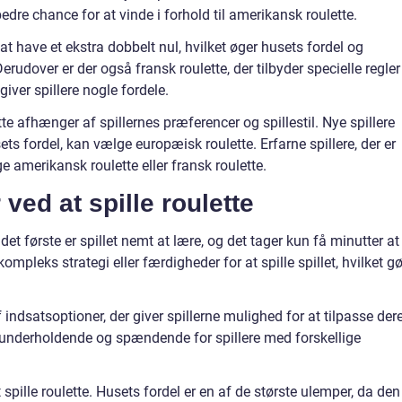
bedre chance for at vinde i forhold til amerikansk roulette.
at have et ekstra dobbelt nul, hvilket øger husets fordel og
rudover er der også fransk roulette, der tilbyder specielle regler
iver spillere nogle fordele.
te afhænger af spillernes præferencer og spillestil. Nye spillere
ts fordel, kan vælge europæisk roulette. Erfarne spillere, der er
ælge amerikansk roulette eller fransk roulette.
ved at spille roulette
r det første er spillet nemt at lære, og det tager kun få minutter at
kompleks strategi eller færdigheder for at spille spillet, hvilket gø
f indsatsoptioner, der giver spillerne mulighed for at tilpasse der
let underholdende og spændende for spillere med forskellige
pille roulette. Husets fordel er en af de største ulemper, da den