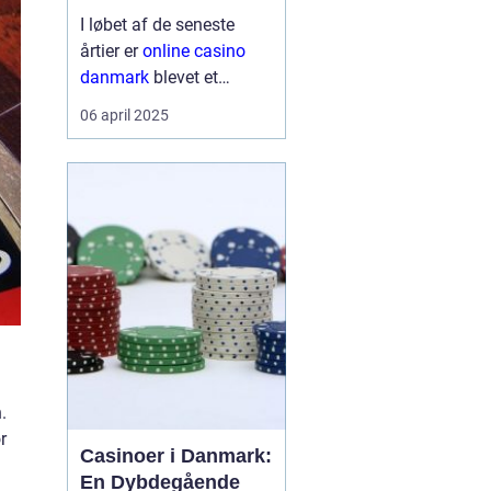
I løbet af de seneste
årtier er
online casino
danmark
blevet et
populært sted for mange
06 april 2025
mennesker, der søger
både underholdning og
spænding...
.
r
Casinoer i Danmark:
En Dybdegående