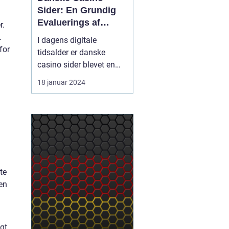
Sider: En Grundig
Evaluerings af
r.
Spillers Perspektiv
.
I dagens digitale
for
tidsalder er danske
casino sider blevet en
populær destination for
18 januar 2024
dem, der elsker
spændingen ved online
casino spil. Med et væld
af muligheder til
rådighed er det vigtigt at
kende til de bedste
danske casino sider og
te
forstå, hvad d...
 en
igt