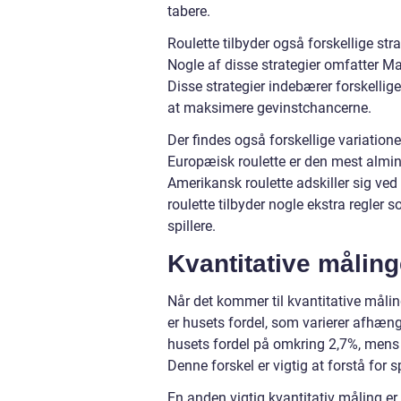
tabere.
Roulette tilbyder også forskellige str
Nogle af disse strategier omfatter M
Disse strategier indebærer forskellige
at maksimere gevinstchancerne.
Der findes også forskellige variation
Europæisk roulette er den mest alminde
Amerikansk roulette adskiller sig ved 
roulette tilbyder nogle ekstra regler
spillere.
Kvantitative måling
Når det kommer til kvantitative måling
er husets fordel, som varierer afhæng
husets fordel på omkring 2,7%, mens 
Denne forskel er vigtig at forstå for 
En anden vigtig kvantitativ måling er