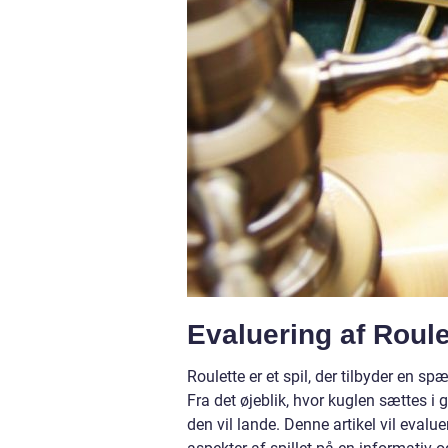
Evaluering af Roule
Roulette er et spil, der tilbyder en 
Fra det øjeblik, hvor kuglen sættes i
den vil lande. Denne artikel vil evalue