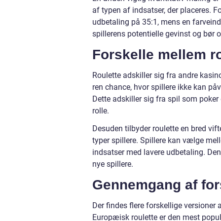
af typen af indsatser, der placeres. 
udbetaling på 35:1, mens en farveind
spillerens potentielle gevinst og bør 
Forskelle mellem ro
Roulette adskiller sig fra andre kasino
ren chance, hvor spillere ikke kan påv
Dette adskiller sig fra spil som poker
rolle.
Desuden tilbyder roulette en bred vifte
typer spillere. Spillere kan vælge mel
indsatser med lavere udbetaling. Denne
nye spillere.
Gennemgang af forsk
Der findes flere forskellige versioner 
Europæisk roulette er den mest populæ