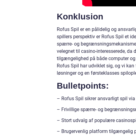
Konklusion
Rofus Spil er en pålidelig og ansvarlig
spillers perspektiv er Rofus Spil et id
spærre- og begrænsningsmekanismer f
velegnet til casino-interesserede, d
tilgængelighed på både computer og 
Rofus Spil har udviklet sig, og vi kan
løsninger og en førsteklasses spilopl
Bulletpoints:
– Rofus Spil sikrer ansvarligt spil v
– Frivillige spærre- og begrænsning
– Stort udvalg af populære casinospil
– Brugervenlig platform tilgængelig