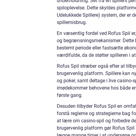
underholdning. Set fra en spillers pe
spiloplevelse. Dette skyldes platforme
Udelukkede Spillere) system, der er de
spillemisbrug.
En væsentlig fordel ved Rofus Spil er,
og begrænsningsmekanismer. Dette bety
bestemt periode eller fastsætte økono
værdifulde, da de støtter spilleren i 
Rofus Spil stræber også efter at tilby
brugervenlig platform. Spillere kan n
og poker, samt deltage i live casino-
imødekommer behovene hos både erfar
første gang.
Desuden tilbyder Rofus Spil en omfat
forstå reglerne og strategierne bag fo
at lære om casino-spil og forbedre de
brugervenlig platform gør Rofus Spil d
lægge mange timer i at undersøge og