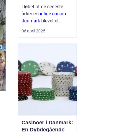
I løbet af de seneste
årtier er
online casino
danmark
blevet et
populært sted for mange
06 april 2025
mennesker, der søger
både underholdning og
spænding...
Casinoer i Danmark:
En Dybdegående