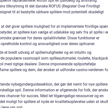
rspektiv repræsenterer Rofus Spil en pålidelig og ansvarlig
ns tilknytning til det danske ROFUS (Register Over Frivilligt
signet til at beskytte sårbare spillere mod potentielt skadeligt
 at det giver spillere mulighed for at implementere frivillige spær
der, at spillere kan vælge at udelukke sig selv fra at spille i e
miske grænser for deres spilaktiviteter. Disse funktioner er
at opretholde kontrol og ansvarlighed over deres spilvaner.
de et bredt udvalg af spillemuligheder og en intuitiv og
yde populære casinospil som spilleautomater, roulette, blackjack
spil med rigtige dealere. Denne imponerende spilportefølje
ne spillere og dem, der ønsker at udforske casino-verdenen fo
tende nybegynderguidesektion, der gør det nemt for nye spillere
rskellige spil. Denne information er afgørende for folk, der ønsk
res chancer for succes. Med let tilgængelige ressourcer og en
et muligt for spillere at nyde en kvalitetsoplevelse uden at skul
 lære om spil.