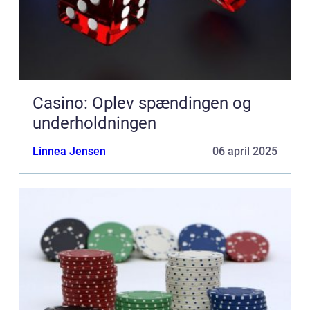
Casino: Oplev spændingen og
underholdningen
Linnea Jensen
06 april 2025