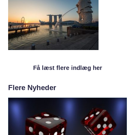
Få læst flere indlæg her
Flere Nyheder