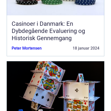
Casinoer i Danmark: En
Dybdegående Evaluering og
Historisk Gennemgang
Peter Mortensen
18 januar 2024