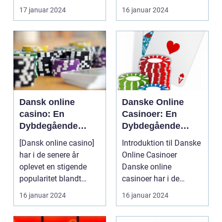
af de mest populære
henvender sig til
17 januar 2024
16 januar 2024
o...
perso...
Dansk online
Danske Online
casino: En
Casinoer: En
Dybdegående
Dybdegående
Evaluering fra
Evaluering fra En
[Dansk online casino]
Introduktion til Danske
Spillerperspektivet
Spillers Perspektiv
har i de senere år
Online Casinoer
oplevet en stigende
Danske online
popularitet blandt
casinoer har i de
casino-entusiaster. ...
seneste år oplevet en
16 januar 2024
16 januar 2024
marka...