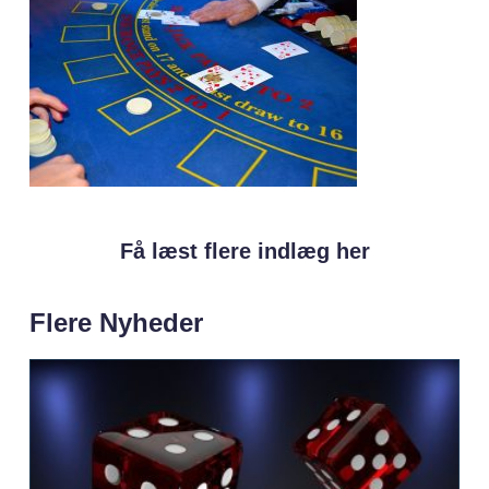
Få læst flere indlæg her
Flere Nyheder