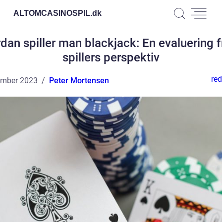
ALTOMCASINOSPIL.
dk
dan spiller man blackjack: En evaluering f
spillers perspektiv
red
ember 2023
Peter Mortensen