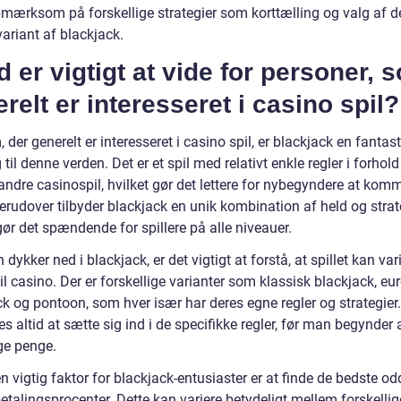
mærksom på forskellige strategier som korttælling og valg af d
ariant af blackjack.
 er vigtigt at vide for personer, 
relt er interesseret i casino spil?
 der generelt er interesseret i casino spil, er blackjack en fantas
til denne verden. Det er et spil med relativt enkle regler i forhold 
ndre casinospil, hvilket gør det lettere for nybegyndere at komm
erudover tilbyder blackjack en unik kombination af held og strat
gør det spændende for spillere på alle niveauer.
dykker ned i blackjack, er det vigtigt at forstå, at spillet kan var
il casino. Der er forskellige varianter som klassisk blackjack, e
k og pontoon, som hver især har deres egne regler og strategier.
s altid at sætte sig ind i de specifikke regler, før man begynder a
ige penge.
 vigtig faktor for blackjack-entusiaster er at finde de bedste o
etalingsprocenter. Dette kan variere betydeligt mellem forskellig