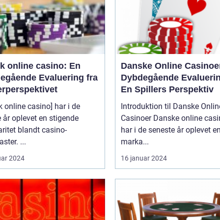
k online casino: En
Danske Online Casinoe
egående Evaluering fra
Dybdegående Evaluerin
erperspektivet
En Spillers Perspektiv
 online casino] har i de
Introduktion til Danske Onlin
 år oplevet en stigende
Casinoer Danske online casinoer
ritet blandt casino-
har i de seneste år oplevet e
ster. ...
marka...
uar 2024
16 januar 2024