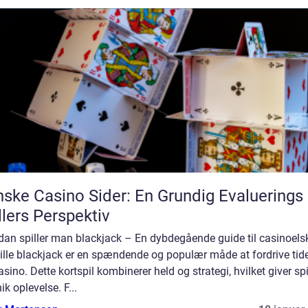
ske Casino Sider: En Grundig Evaluerings 
llers Perspektiv
dan spiller man blackjack – En dybdegående guide til casinoels
ille blackjack er en spændende og populær måde at fordrive tid
casino. Dette kortspil kombinerer held og strategi, hvilket giver spi
ik oplevelse. F...