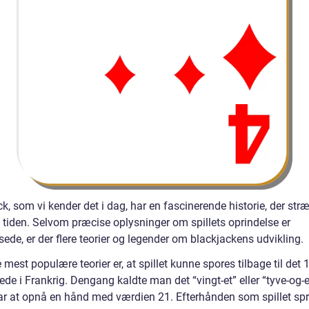
k, som vi kender det i dag, har en fascinerende historie, der str
i tiden. Selvom præcise oplysninger om spillets oprindelse er
de, er der flere teorier og legender om blackjackens udvikling.
 mest populære teorier er, at spillet kunne spores tilbage til det 
de i Frankrig. Dengang kaldte man det “vingt-et” eller “tyve-og-e
ar at opnå en hånd med værdien 21. Efterhånden som spillet spr