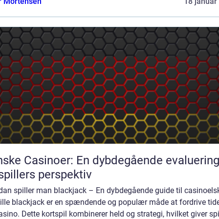
r Mortensen
18 januar
ske Casinoer: En dybdegående evaluering
spillers perspektiv
dan spiller man blackjack – En dybdegående guide til casinoels
ille blackjack er en spændende og populær måde at fordrive tid
casino. Dette kortspil kombinerer held og strategi, hvilket giver spi