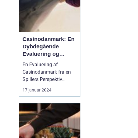
Casinodanmark: En
Dybdegående
Evaluering og
Præsentation
En Evaluering af
Casinodanmark fra en
Spillers Perspektiv
Casinodanmark er en af
17 januar 2024
de mest populære online
casino-operatører i
Danmark. Når man
evaluerer
Casinodanmark fra en
spillers perspektiv, er der