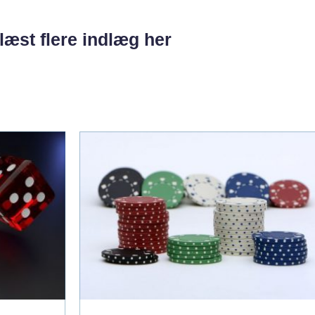
læst flere indlæg her