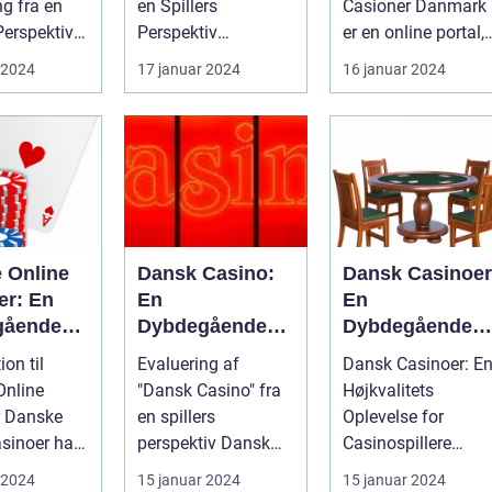
ng fra en
en Spillers
Casioner Danmark
Perspektiv
Perspektiv
er en online portal,
Indledning: ...
Casinodanmark er
der henvender sig ti
 2024
17 januar 2024
16 januar 2024
en af de mest
perso...
populære o...
 Online
Dansk Casino:
Dansk Casinoer
er: En
En
En
gående
Dybdegående
Dybdegående
ing fra
Evaluering og
Evaluering fra e
ion til
Evaluering af
Dansk Casinoer: E
lers
Præsentation
Spillers
Online
"Dansk Casino" fra
Højkvalitets
ktiv
Perspektiv
e
en spillers
Oplevelse for
sinoer har i
perspektiv Dansk
Casinospillere
te år
Casino tilbyder en
Evaluering af
 2024
15 januar 2024
15 januar 2024