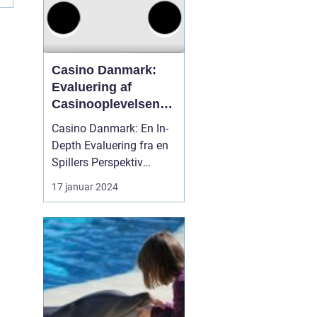
Casino Danmark:
Evaluering af
Casinooplevelsen
fra en Spillers
Casino Danmark: En In-
Perspektiv
Depth Evaluering fra en
Spillers Perspektiv
Indledning: I denne ar...
17 januar 2024