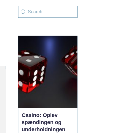
Casino: Oplev
spændingen og
underholdningen