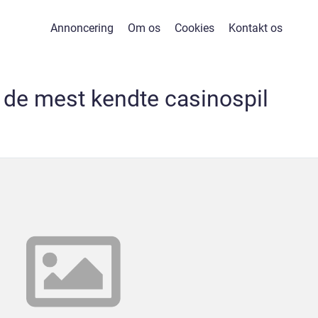
Annoncering
Om os
Cookies
Kontakt os
l de mest kendte casinospil