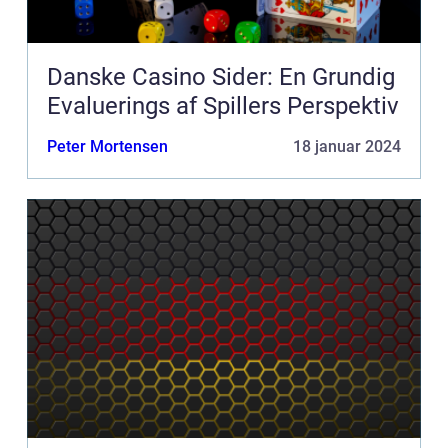
Danske Casino Sider: En Grundig
Evaluerings af Spillers Perspektiv
Peter Mortensen
18 januar 2024