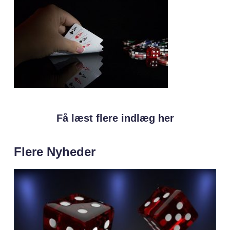
Få læst flere indlæg her
Flere Nyheder