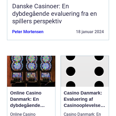
Danske Casinoer: En
dybdegående evaluering fra en
spillers perspektiv
Peter Mortensen
18 januar 2024
Online Casino
Casino Danmark:
Danmark: En
Evaluering af
dybdegående
Casinooplevelsen
evaluering og
fra en Spillers
Online Casino
Casino Danmark: En