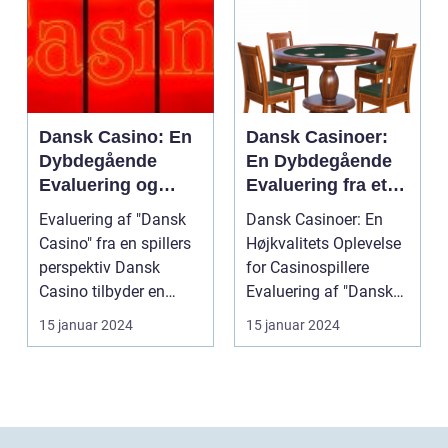
Dansk Casino: En
Dansk Casinoer:
Dybdegående
En Dybdegående
Evaluering og
Evaluering fra et
Præsentation
Spillers Perspektiv
Evaluering af "Dansk
Dansk Casinoer: En
Casino" fra en spillers
Højkvalitets Oplevelse
perspektiv Dansk
for Casinospillere
Casino tilbyder en
Evaluering af "Dansk
spændende og
Casinoer" fra en...
15 januar 2024
15 januar 2024
engag...