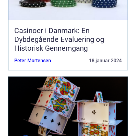
Casinoer i Danmark: En
Dybdegående Evaluering og
Historisk Gennemgang
Peter Mortensen
18 januar 2024