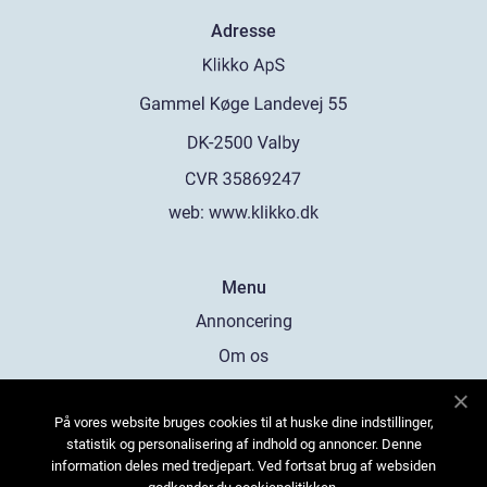
Adresse
web:
www.klikko.dk
Menu
Annoncering
Om os
Cookies
På vores website bruges cookies til at huske dine indstillinger,
Kontakt os
statistik og personalisering af indhold og annoncer. Denne
Sitemap
information deles med tredjepart. Ved fortsat brug af websiden