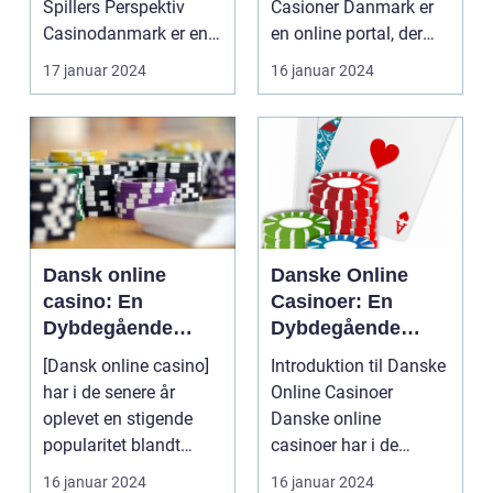
Spillers Perspektiv
Casioner Danmark er
Casinodanmark er en
en online portal, der
af de mest populære
henvender sig til
17 januar 2024
16 januar 2024
o...
perso...
Dansk online
Danske Online
casino: En
Casinoer: En
Dybdegående
Dybdegående
Evaluering fra
Evaluering fra En
[Dansk online casino]
Introduktion til Danske
Spillerperspektivet
Spillers Perspektiv
har i de senere år
Online Casinoer
oplevet en stigende
Danske online
popularitet blandt
casinoer har i de
casino-entusiaster. ...
seneste år oplevet en
16 januar 2024
16 januar 2024