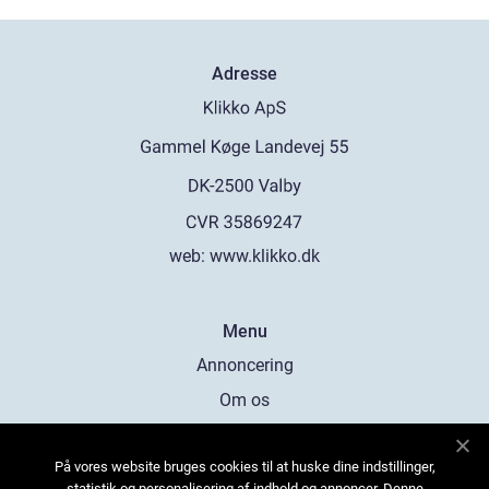
Adresse
web:
www.klikko.dk
Menu
Annoncering
Om os
Cookies
På vores website bruges cookies til at huske dine indstillinger,
Kontakt os
statistik og personalisering af indhold og annoncer. Denne