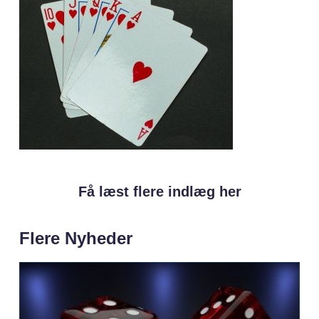
Få læst flere indlæg her
Flere Nyheder