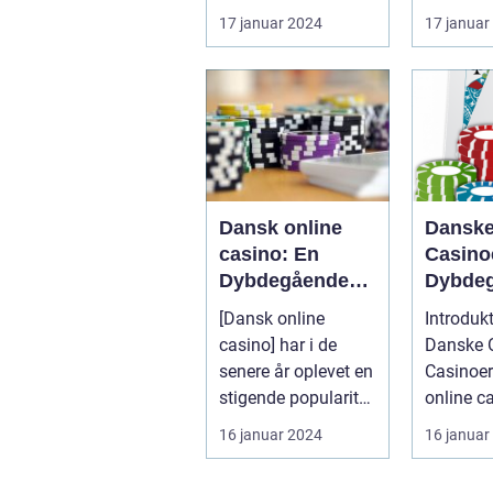
præsentation af
17 januar 2024
17 januar
casinospil
Evaluering af "Onli...
Dansk online
Danske
casino: En
Casino
Dybdegående
Dybde
Evaluering fra
Evaluer
[Dansk online
Introdukt
Spillerperspekti
En Spil
casino] har i de
Danske 
vet
Perspe
senere år oplevet en
Casinoer Dansk
stigende popularitet
online ca
blandt casino-
de senes
16 januar 2024
16 januar
entusiaster. ...
oplevet 