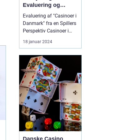
Evaluering og
Historisk
Evaluering af "Casinoer i
Gennemgang
Danmark" fra en Spillers
Perspektiv Casinoer i
Danmark byder på en
18 januar 2024
unik oplevelse for
spillerne. Uanset om du
er en erfaren spiller eller
blot interesseret i casino
spil, er der masser at
udforske i den danske
casinoverden....
Danske Casino