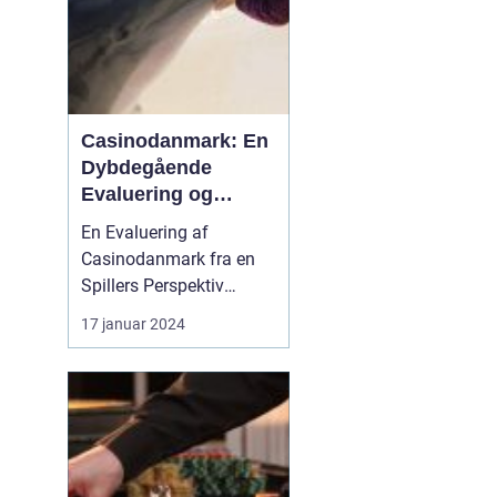
Casinodanmark: En
Dybdegående
Evaluering og
Præsentation
En Evaluering af
Casinodanmark fra en
Spillers Perspektiv
Casinodanmark er en af
17 januar 2024
de mest populære online
casino-operatører i
Danmark. Når man
evaluerer
Casinodanmark fra en
spillers perspektiv, er der