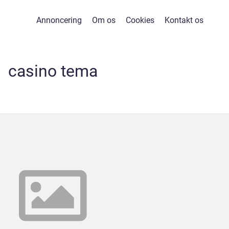
Annoncering
Om os
Cookies
Kontakt os
casino tema