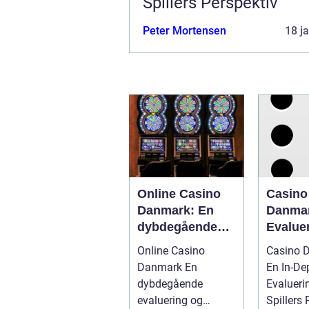
Spillers Perspektiv
Peter Mortensen
18 j
Online Casino
Casino
Danmark: En
Danma
dybdegående
Evaluer
evaluering og
Casino
Online Casino
Casino 
præsentation af
n fra e
Danmark En
En In-De
casinospil
Perspe
dybdegående
Evalueri
evaluering og
Spillers 