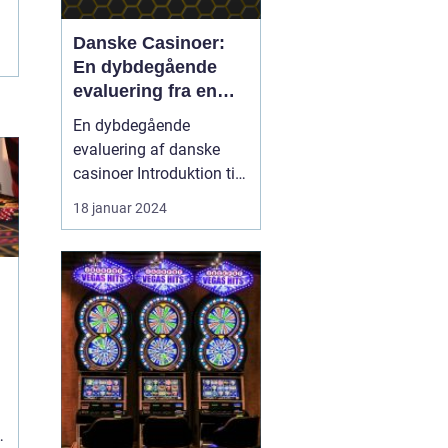
Danske Casinoer:
En dybdegående
evaluering fra en
spillers perspektiv
En dybdegående
evaluering af danske
casinoer Introduktion til
danske casinoer Danske
18 januar 2024
c...