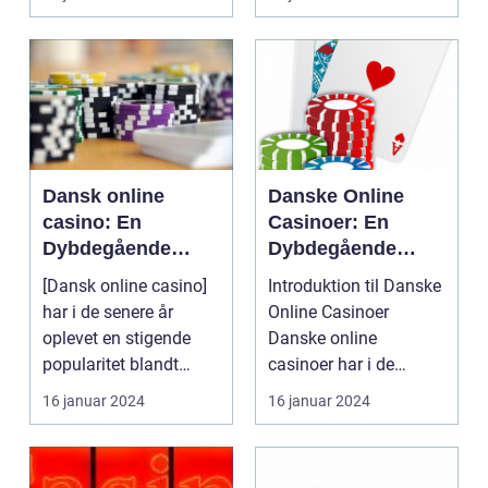
o...
perso...
Dansk online
Danske Online
casino: En
Casinoer: En
Dybdegående
Dybdegående
Evaluering fra
Evaluering fra En
[Dansk online casino]
Introduktion til Danske
Spillerperspektivet
Spillers Perspektiv
har i de senere år
Online Casinoer
oplevet en stigende
Danske online
popularitet blandt
casinoer har i de
casino-entusiaster. ...
seneste år oplevet en
16 januar 2024
16 januar 2024
marka...