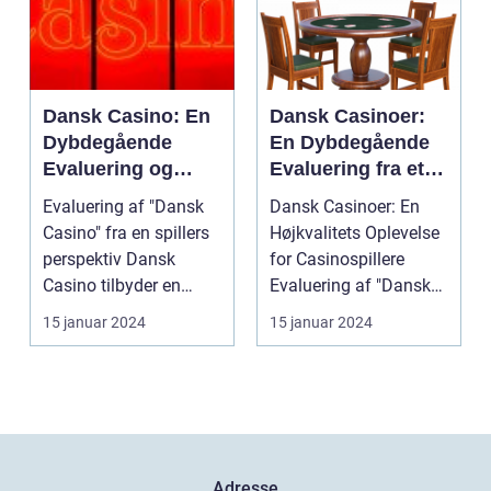
Dansk Casino: En
Dansk Casinoer:
Dybdegående
En Dybdegående
Evaluering og
Evaluering fra et
Præsentation
Spillers Perspektiv
Evaluering af "Dansk
Dansk Casinoer: En
Casino" fra en spillers
Højkvalitets Oplevelse
perspektiv Dansk
for Casinospillere
Casino tilbyder en
Evaluering af "Dansk
spændende og
Casinoer" fra en...
15 januar 2024
15 januar 2024
engag...
Adresse