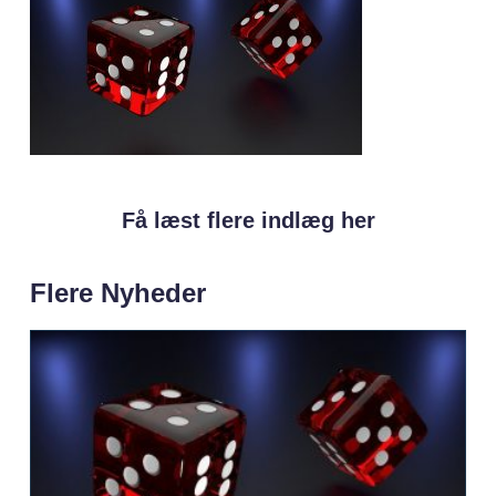
Få læst flere indlæg her
Flere Nyheder