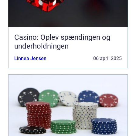
Casino: Oplev spændingen og
underholdningen
Linnea Jensen
06 april 2025