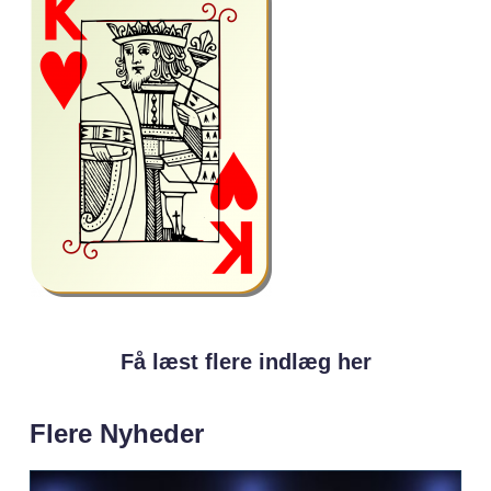
Få læst flere indlæg her
Flere Nyheder