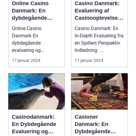
Online Casino
Casino Danmark:
Danmark: En
Evaluering af
dybdegående
Casinooplevelsen
evaluering og
fra en Spillers
Online Casino
Casino Danmark: En
præsentation af
Perspektiv
Danmark En
In-Depth Evaluering fra
casinospil
dybdegående
en Spillers Perspektiv
evaluering og
Indledning: ...
præsentation af
17 januar 2024
17 januar 2024
casinospil Evaluering
af "Onli...
Casinodanmark:
Casioner
En Dybdegående
Danmark: En
Evaluering og
Dybdegående