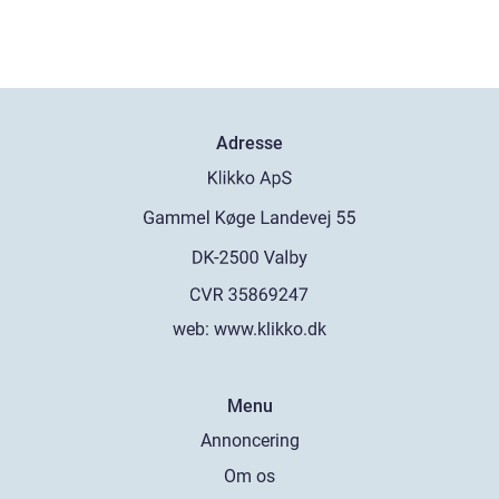
Adresse
web:
www.klikko.dk
Menu
Annoncering
Om os