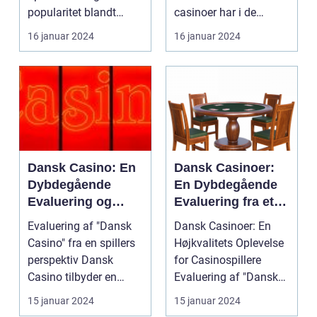
popularitet blandt
casinoer har i de
casino-entusiaster. ...
seneste år oplevet en
16 januar 2024
16 januar 2024
marka...
Dansk Casino: En
Dansk Casinoer:
Dybdegående
En Dybdegående
Evaluering og
Evaluering fra et
Præsentation
Spillers Perspektiv
Evaluering af "Dansk
Dansk Casinoer: En
Casino" fra en spillers
Højkvalitets Oplevelse
perspektiv Dansk
for Casinospillere
Casino tilbyder en
Evaluering af "Dansk
spændende og
Casinoer" fra en...
15 januar 2024
15 januar 2024
engag...