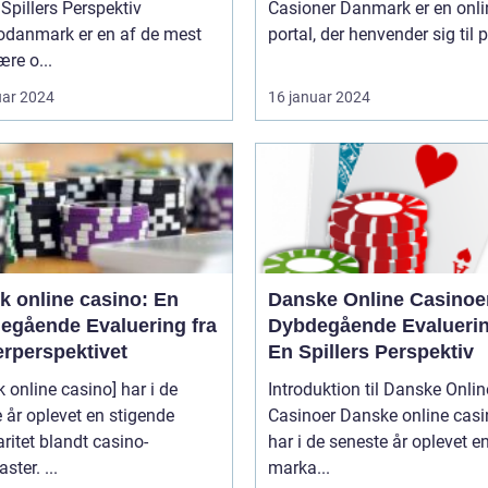
 Spillers Perspektiv
Casioner Danmark er en onli
odanmark er en af de mest
portal, der henvender sig til p
re o...
uar 2024
16 januar 2024
k online casino: En
Danske Online Casinoe
egående Evaluering fra
Dybdegående Evaluerin
erperspektivet
En Spillers Perspektiv
 online casino] har i de
Introduktion til Danske Onlin
 år oplevet en stigende
Casinoer Danske online casinoer
ritet blandt casino-
har i de seneste år oplevet e
ster. ...
marka...