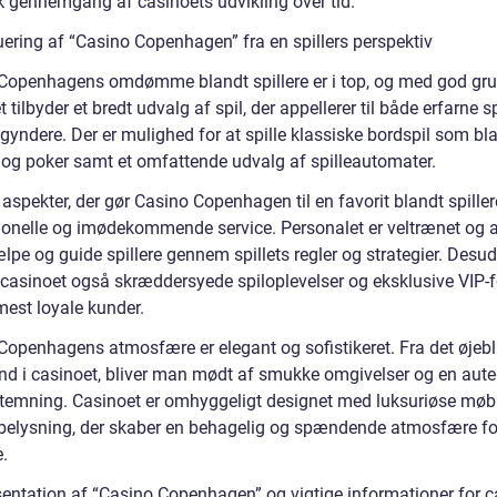
sk gennemgang af casinoets udvikling over tid.
uering af “Casino Copenhagen” fra en spillers perspektiv
Copenhagens omdømme blandt spillere er i top, og med god gru
 tilbyder et bredt udvalg af spil, der appellerer til både erfarne sp
yndere. Der er mulighed for at spille klassiske bordspil som bla
e og poker samt et omfattende udvalg af spilleautomater.
 aspekter, der gør Casino Copenhagen til en favorit blandt spiller
ionelle og imødekommende service. Personalet er veltrænet og al
jælpe og guide spillere gennem spillets regler og strategier. Desu
r casinoet også skræddersyede spiloplevelser og eksklusive VIP-f
 mest loyale kunder.
Copenhagens atmosfære er elegant og sofistikeret. Fra det øjeb
ind i casinoet, bliver man mødt af smukke omgivelser og en aute
temning. Casinoet er omhyggeligt designet med luksuriøse møb
d belysning, der skaber en behagelig og spændende atmosfære fo
e.
entation af “Casino Copenhagen” og vigtige informationer for c