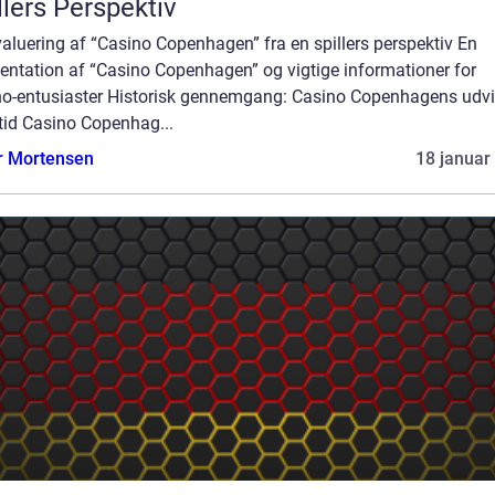
llers Perspektiv
aluering af “Casino Copenhagen” fra en spillers perspektiv En
entation af “Casino Copenhagen” og vigtige informationer for
no-entusiaster Historisk gennemgang: Casino Copenhagens udvi
tid Casino Copenhag...
r Mortensen
18 januar