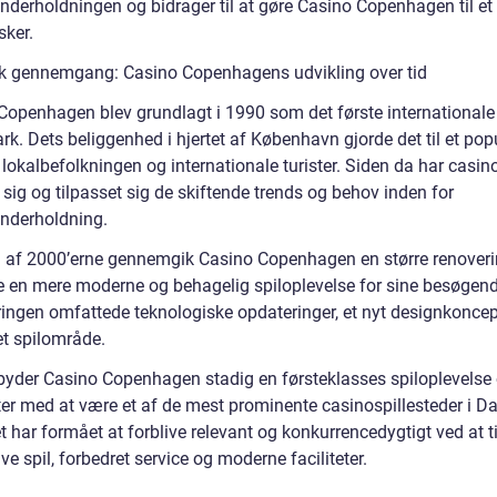
nderholdningen og bidrager til at gøre Casino Copenhagen til et
ker.
sk gennemgang: Casino Copenhagens udvikling over tid
Copenhagen blev grundlagt i 1990 som det første internationale
k. Dets beliggenhed i hjertet af København gjorde det til et pop
 lokalbefolkningen og internationale turister. Siden da har casin
 sig og tilpasset sig de skiftende trends og behov inden for
nderholdning.
en af 2000’erne gennemgik Casino Copenhagen en større renoveri
e en mere moderne og behagelig spiloplevelse for sine besøgend
ingen omfattede teknologiske opdateringer, et nyt designkoncep
et spilområde.
ilbyder Casino Copenhagen stadig en førsteklasses spiloplevelse
ter med at være et af de mest prominente casinospillesteder i D
 har formået at forblive relevant og konkurrencedygtigt ved at t
ve spil, forbedret service og moderne faciliteter.