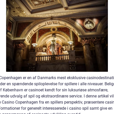
Copenhagen er en af Danmarks mest eksklusive casinodestinati
yder en spændende spiloplevelse for spillere i alle niveauer. Beli
 af København er casinoet kendt for sin luksuriøse atmosfære,
nde udvalg af spil og ekstraordinære service. I denne artikel vil
e Casino Copenhagen fra en spillers perspektiv, præsentere casi
ormationer for generelt interesserede i casino spil samt give en