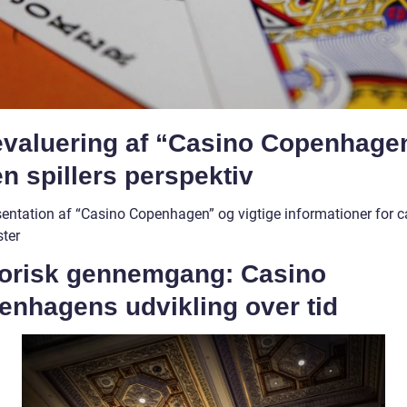
evaluering af “Casino Copenhage
en spillers perspektiv
entation af “Casino Copenhagen” og vigtige informationer for c
ster
torisk gennemgang: Casino
enhagens udvikling over tid