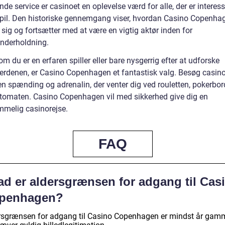
de service er casinoet en oplevelse værd for alle, der er interess
pil. Den historiske gennemgang viser, hvordan Casino Copenha
 sig og fortsætter med at være en vigtig aktør inden for
nderholdning.
m du er en erfaren spiller eller bare nysgerrig efter at udforske
erdenen, er Casino Copenhagen et fantastisk valg. Besøg casin
n spænding og adrenalin, der venter dig ved rouletten, pokerbord
utomaten. Casino Copenhagen vil med sikkerhed give dig en
mmelig casinorejse.
FAQ
ad er aldersgrænsen for adgang til Cas
penhagen?
rsgrænsen for adgang til Casino Copenhagen er mindst år gam