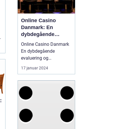
Online Casino
Danmark: En
dybdegående
evaluering og
l
Online Casino Danmark
præsentation af
En dybdegående
casinospil
evaluering og
præsentation af
17 januar 2024
casinospil Evaluering af
"Online Casino
Danmark" fra en spillers
perspektiv Når det
kommer til online
:
casinoer kan det ofte
være en udfordring at
finde den rette platform,
t
n
der kan...