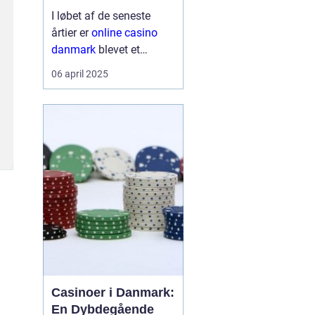
I løbet af de seneste
årtier er
online casino
danmark
blevet et
populært sted for mange
06 april 2025
mennesker, der søger
både underholdning og
spænding...
Casinoer i Danmark:
En Dybdegående