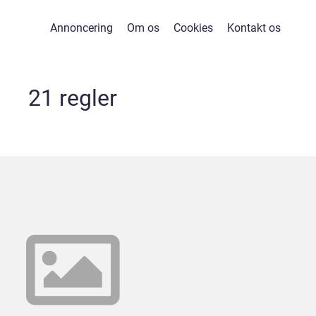
Annoncering
Om os
Cookies
Kontakt os
21 regler