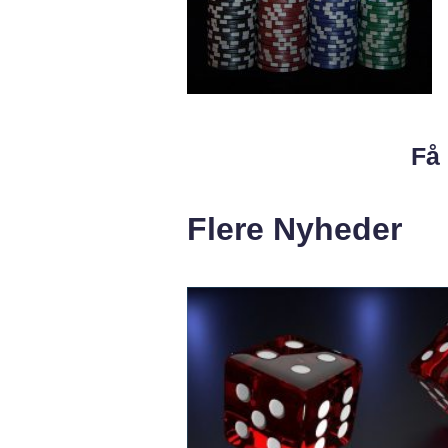
Få 
Flere Nyheder