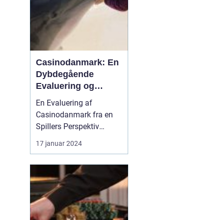
Casinodanmark: En
Dybdegående
Evaluering og
Præsentation
En Evaluering af
Casinodanmark fra en
Spillers Perspektiv
Casinodanmark er en af
17 januar 2024
de mest populære online
casino-operatører i
Danmark. Når man
evaluerer
Casinodanmark fra en
spillers perspektiv, er der