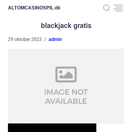
ALTOMCASINOSPIL.
dk
blackjack gratis
29 oktober 2023
admin