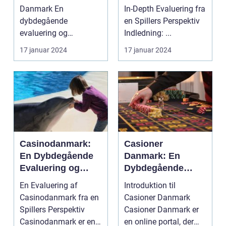
præsentation af
Perspektiv
Danmark En
In-Depth Evaluering fra
casinospil
dybdegående
en Spillers Perspektiv
evaluering og
Indledning: ...
præsentation af
17 januar 2024
17 januar 2024
casinospil Evaluering
af "Onli...
Casinodanmark:
Casioner
En Dybdegående
Danmark: En
Evaluering og
Dybdegående
Præsentation
Evaluering af
En Evaluering af
Introduktion til
Casinoer i
Casinodanmark fra en
Casioner Danmark
Danmark
Spillers Perspektiv
Casioner Danmark er
Casinodanmark er en
en online portal, der