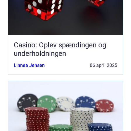
Casino: Oplev spændingen og
underholdningen
Linnea Jensen
06 april 2025