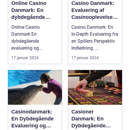
Online Casino
Casino Danmark:
Danmark: En
Evaluering af
dybdegående
Casinooplevelsen
evaluering og
fra en Spillers
Online Casino
Casino Danmark: En
præsentation af
Perspektiv
Danmark En
In-Depth Evaluering fra
casinospil
dybdegående
en Spillers Perspektiv
evaluering og
Indledning: ...
præsentation af
17 januar 2024
17 januar 2024
casinospil Evaluering
af "Onli...
Casinodanmark:
Casioner
En Dybdegående
Danmark: En
Evaluering og
Dybdegående