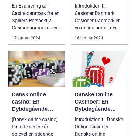
Præsentation
Evaluering af
En Evaluering af
Introduktion til
Casinoer i
Casinodanmark fra en
Casioner Danmark
Danmark
Spillers Perspektiv
Casioner Danmark er
Casinodanmark er en
en online portal, der
af de mest populære
henvender sig til
17 januar 2024
16 januar 2024
o...
perso...
Dansk online
Danske Online
casino: En
Casinoer: En
Dybdegående
Dybdegående
Evaluering fra
Evaluering fra En
[Dansk online casino]
Introduktion til Danske
Spillerperspektivet
Spillers Perspektiv
har i de senere år
Online Casinoer
oplevet en stigende
Danske online