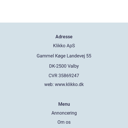
Adresse
web:
www.klikko.dk
Menu
Annoncering
Om os