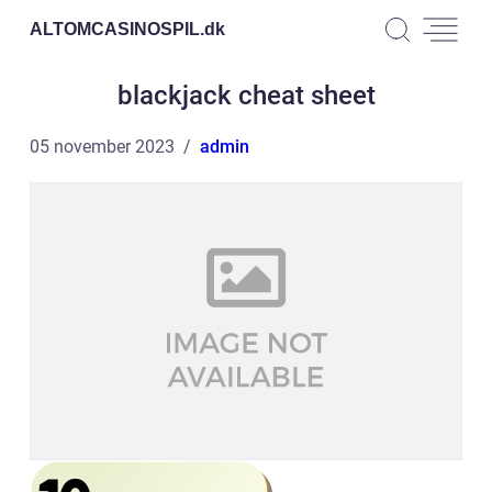
ALTOMCASINOSPIL.
dk
blackjack cheat sheet
05 november 2023
admin