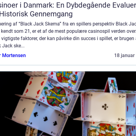
inoer i Danmark: En Dybdegående Evaluer
Historisk Gennemgang
ering af “Black Jack Skema” fra en spillers perspektiv Black Jac
kendt som 21, er et af de mest populære casinospil verden over
 vigtigste faktorer, der kan påvirke din succes i spillet, er brugen 
 Jack ske...
r Mortensen
18 januar