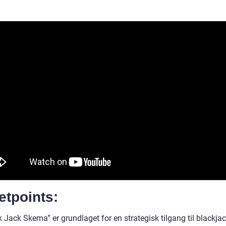
etpoints:
 Jack Skema” er grundlaget for en strategisk tilgang til blackja