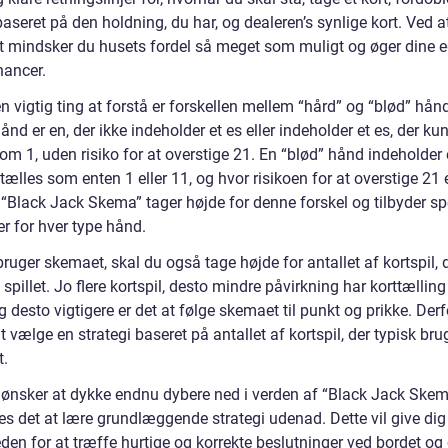
 baseret på den holdning, du har, og dealeren’s synlige kort. Ved a
 mindsker du husets fordel så meget som muligt og øger dine 
hancer.
 vigtig ting at forstå er forskellen mellem “hård” og “blød” hån
ånd er en, der ikke indeholder et es eller indeholder et es, der ku
om 1, uden risiko for at overstige 21. En “blød” hånd indeholder e
tælles som enten 1 eller 11, og hvor risikoen for at overstige 21 
 “Black Jack Skema” tager højde for denne forskel og tilbyder sp
er for hver type hånd.
ruger skemaet, skal du også tage højde for antallet af kortspil, 
 spillet. Jo flere kortspil, desto mindre påvirkning har korttællin
og desto vigtigere er det at følge skemaet til punkt og prikke. Derf
at vælge en strategi baseret på antallet af kortspil, der typisk br
t.
 ønsker at dykke endnu dybere ned i verden af “Black Jack Skem
es det at lære grundlæggende strategi udenad. Dette vil give dig
den for at træffe hurtige og korrekte beslutninger ved bordet og