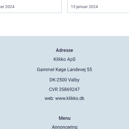
uar 2024
15 januar 2024
Adresse
web:
www.klikko.dk
Menu
Annoncering