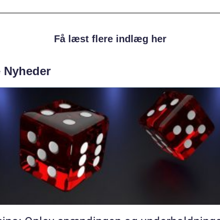
Få læst flere indlæg her
e Nyheder