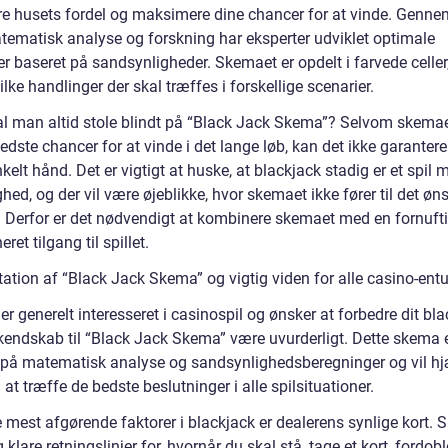
e husets fordel og maksimere dine chancer for at vinde. Gennem
ematisk analyse og forskning har eksperter udviklet optimale
er baseret på sandsynligheder. Skemaet er opdelt i farvede celler
vilke handlinger der skal træffes i forskellige scenarier.
l man altid stole blindt på “Black Jack Skema”? Selvom skemae
edste chancer for at vinde i det lange løb, kan det ikke garanter
nkelt hånd. Det er vigtigt at huske, at blackjack stadig er et spil 
ghed, og der vil være øjeblikke, hvor skemaet ikke fører til det ø
t. Derfor er det nødvendigt at kombinere skemaet med en fornuft
eret tilgang til spillet.
ation af “Black Jack Skema” og vigtig viden for alle casino-entu
er generelt interesseret i casinospil og ønsker at forbedre dit bla
l kendskab til “Black Jack Skema” være uvurderligt. Dette skema 
 på matematisk analyse og sandsynlighedsberegninger og vil h
at træffe de bedste beslutninger i alle spilsituationer.
e mest afgørende faktorer i blackjack er dealerens synlige kort.
g klare retningslinjer for, hvornår du skal stå, tage et kort, fordobl