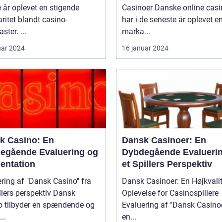
 år oplevet en stigende
Casinoer Danske online casinoer
ritet blandt casino-
har i de seneste år oplevet e
ster. ...
marka...
uar 2024
16 januar 2024
k Casino: En
Dansk Casinoer: En
egående Evaluering og
Dybdegående Evaluerin
entation
et Spillers Perspektiv
ring af "Dansk Casino" fra
Dansk Casinoer: En Højkvali
ers perspektiv Dansk
Oplevelse for Casinospillere
o tilbyder en spændende og
Evaluering af "Dansk Casinoe
..
en...