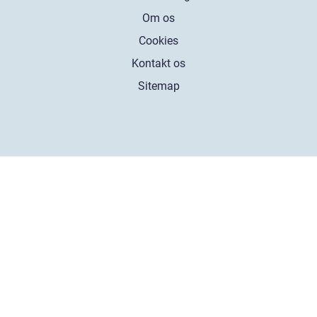
Om os
Cookies
Kontakt os
Sitemap