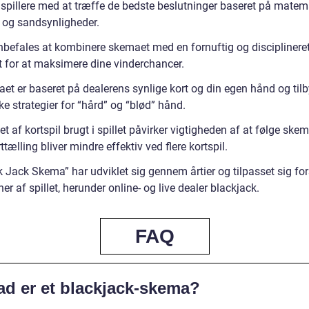
 spillere med at træffe de bedste beslutninger baseret på matem
 og sandsynligheder.
nbefales at kombinere skemaet med en fornuftig og disciplineret
let for at maksimere dine vinderchancer.
et er baseret på dealerens synlige kort og din egen hånd og til
ke strategier for “hård” og “blød” hånd.
et af kortspil brugt i spillet påvirker vigtigheden af at følge skem
ttælling bliver mindre effektiv ved flere kortspil.
 Jack Skema” har udviklet sig gennem årtier og tilpasset sig for
ner af spillet, herunder online- og live dealer blackjack.
FAQ
ad er et blackjack-skema?