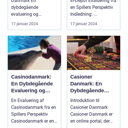
Danmark En
In-Depth Evaluering fra
casinospil
dybdegående
en Spillers Perspektiv
evaluering og
Indledning: ...
præsentation af
17 januar 2024
17 januar 2024
casinospil Evaluering
af "Onli...
Casinodanmark:
Casioner
En Dybdegående
Danmark: En
Evaluering og
Dybdegående
Præsentation
Evaluering af
En Evaluering af
Introduktion til
Casinoer i
Casinodanmark fra en
Casioner Danmark
Danmark
Spillers Perspektiv
Casioner Danmark er
Casinodanmark er en
en online portal, der
af de mest populære
henvender sig til