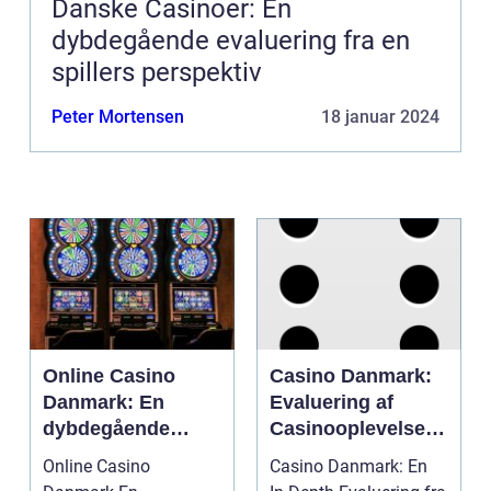
Danske Casinoer: En
dybdegående evaluering fra en
spillers perspektiv
Peter Mortensen
18 januar 2024
Online Casino
Casino Danmark:
Danmark: En
Evaluering af
dybdegående
Casinooplevelsen
evaluering og
fra en Spillers
Online Casino
Casino Danmark: En
præsentation af
Perspektiv