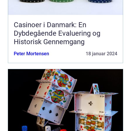
Casinoer i Danmark: En
Dybdegående Evaluering og
Historisk Gennemgang
Peter Mortensen
18 januar 2024