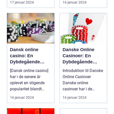
17 januar 2024
16 januar 2024
o...
perso...
Dansk online
Danske Online
casino: En
Casinoer: En
Dybdegående
Dybdegående
Evaluering fra
Evaluering fra En
[Dansk online casino]
Introduktion til Danske
Spillerperspektivet
Spillers Perspektiv
har i de senere år
Online Casinoer
oplevet en stigende
Danske online
popularitet blandt
casinoer har i de
casino-entusiaster. ...
seneste år oplevet en
16 januar 2024
16 januar 2024
marka...