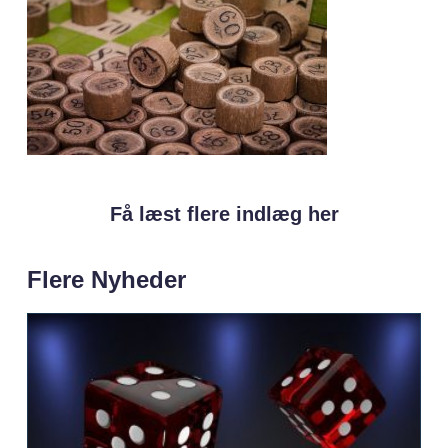
Få læst flere indlæg her
Flere Nyheder