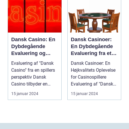
Dansk Casino: En
Dansk Casinoer:
Dybdegående
En Dybdegående
Evaluering og
Evaluering fra et
Præsentation
Spillers Perspektiv
Evaluering af "Dansk
Dansk Casinoer: En
Casino" fra en spillers
Højkvalitets Oplevelse
perspektiv Dansk
for Casinospillere
Casino tilbyder en
Evaluering af "Dansk
spændende og
Casinoer" fra en...
15 januar 2024
15 januar 2024
engag...