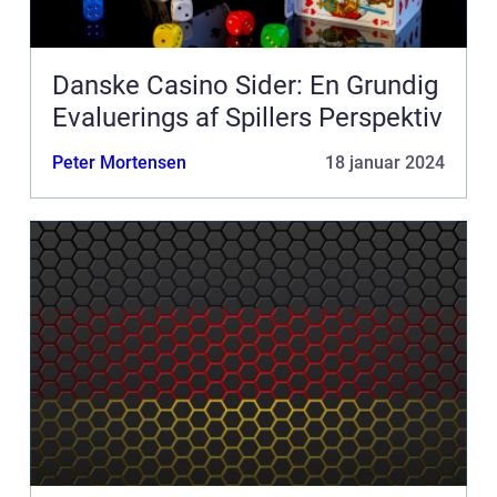
Danske Casino Sider: En Grundig
Evaluerings af Spillers Perspektiv
Peter Mortensen
18 januar 2024