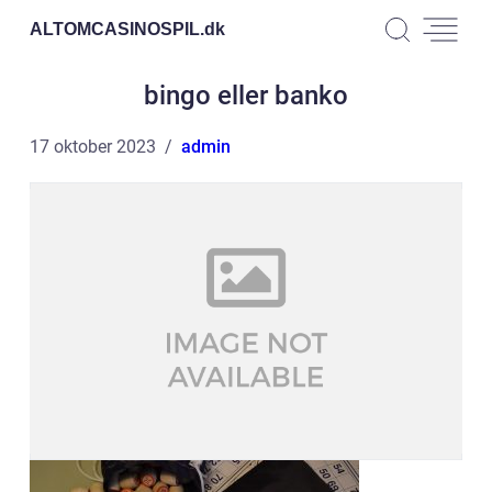
ALTOMCASINOSPIL.
dk
bingo eller banko
17 oktober 2023
admin