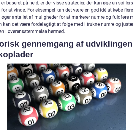
er baseret på held, er der visse strategier, der kan øge en spillers
for at vinde. For eksempel kan det være en god idé at købe flere
e øger antallet af muligheder for at markerer numre og fuldføre 
 kan det være fordelagtigt at følge med i trukne numre og juste
ien i overensstemmelse hermed.
torisk gennemgang af udviklingen
koplader