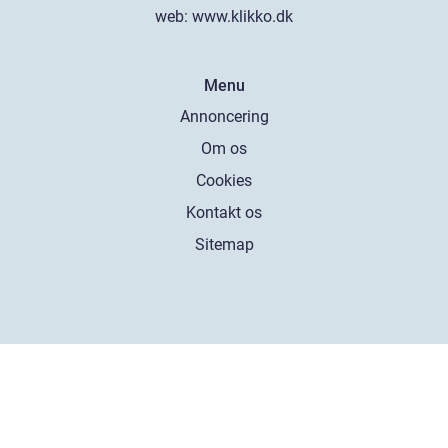
web:
www.klikko.dk
Menu
Annoncering
Om os
Cookies
Kontakt os
Sitemap