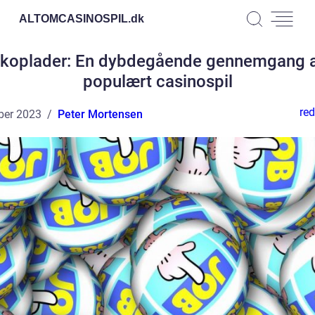
ALTOMCASINOSPIL.
dk
koplader: En dybdegående gennemgang a
populært casinospil
red
ber 2023
Peter Mortensen