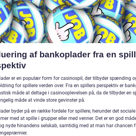
uering af bankoplader fra en spil
spektiv
ader er en populær form for casinospil, der tilbyder spænding o
dning for spillere verden over. Fra en spillers perspektiv er ban
stisk måde at deltage i casinooplevelsen på, da de tilbyder en s
ængelig måde at vinde store gevinster på.
der byder på en række fordele for spillere, herunder det sociale
mer med at spille i grupper eller med venner. Det er en god måde
g nyde hinandens selskab, samtidig med at man har chancen f
engepræmier.