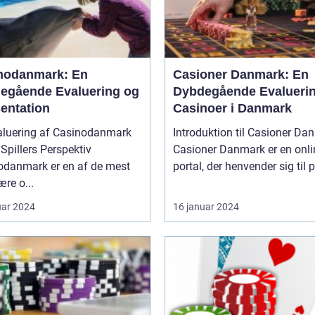
nodanmark: En
Casioner Danmark: En
egående Evaluering og
Dybdegående Evaluerin
entation
Casinoer i Danmark
aluering af Casinodanmark
Introduktion til Casioner Da
 Spillers Perspektiv
Casioner Danmark er en onli
odanmark er en af de mest
portal, der henvender sig til p
re o...
uar 2024
16 januar 2024