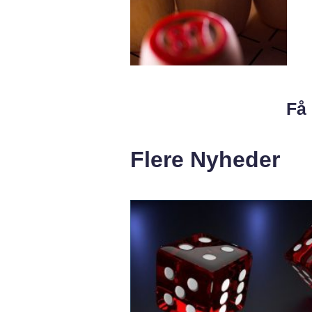
Få 
Flere Nyheder