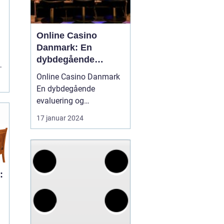
Online Casino
Danmark: En
dybdegående
evaluering og
l
Online Casino Danmark
præsentation af
En dybdegående
casinospil
evaluering og
præsentation af
17 januar 2024
casinospil Evaluering af
"Online Casino
Danmark" fra en spillers
perspektiv Når det
kommer til online
:
casinoer kan det ofte
være en udfordring at
finde den rette platform,
t
n
der kan...