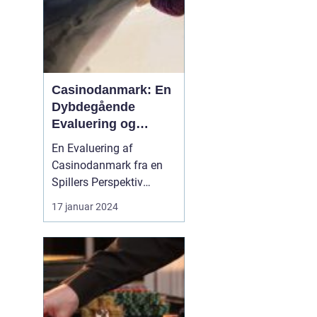
Casinodanmark: En
Dybdegående
Evaluering og
Præsentation
En Evaluering af
Casinodanmark fra en
Spillers Perspektiv
Casinodanmark er en af
17 januar 2024
de mest populære online
casino-operatører i
Danmark. Når man
evaluerer
Casinodanmark fra en
spillers perspektiv, er der