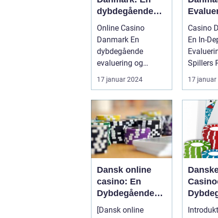
dybdegående
Evaluer
evaluering og
Casino
Online Casino
Casino 
præsentation af
n fra e
Danmark En
En In-De
casinospil
Perspe
dybdegående
Evalueri
evaluering og
Spillers 
præsentation af
17 januar 2024
17 januar
casinospil
Evaluering af "Onli...
Dansk online
Danske
casino: En
Casino
Dybdegående
Dybde
Evaluering fra
Evaluer
[Dansk online
Introdukt
Spillerperspekti
En Spil