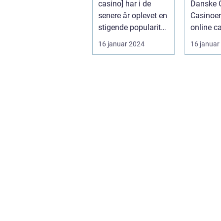
casino] har i de
Danske 
vet
Perspe
senere år oplevet en
Casinoer Dansk
stigende popularitet
online ca
blandt casino-
de senes
16 januar 2024
16 januar
entusiaster. ...
oplevet 