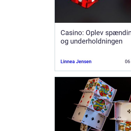
Casino: Oplev spændi
og underholdningen
Linnea Jensen
06