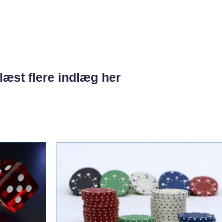
læst flere indlæg her