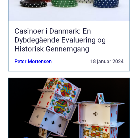
Casinoer i Danmark: En
Dybdegående Evaluering og
Historisk Gennemgang
Peter Mortensen
18 januar 2024