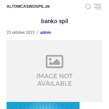
ALTOMCASINOSPIL.
dk
banko spil
23 oktober 2023
admin