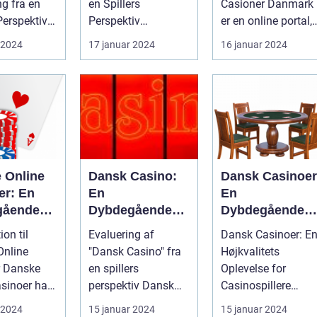
ng fra en
en Spillers
Casioner Danmark
Perspektiv
Perspektiv
er en online portal,
Indledning: ...
Casinodanmark er
der henvender sig ti
 2024
17 januar 2024
16 januar 2024
en af de mest
perso...
populære o...
 Online
Dansk Casino:
Dansk Casinoer
er: En
En
En
gående
Dybdegående
Dybdegående
ing fra
Evaluering og
Evaluering fra e
ion til
Evaluering af
Dansk Casinoer: E
lers
Præsentation
Spillers
Online
"Dansk Casino" fra
Højkvalitets
ktiv
Perspektiv
e
en spillers
Oplevelse for
sinoer har i
perspektiv Dansk
Casinospillere
te år
Casino tilbyder en
Evaluering af
 2024
15 januar 2024
15 januar 2024