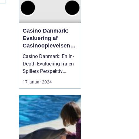
Casino Danmark:
Evaluering af
Casinooplevelsen
fra en Spillers
Casino Danmark: En In-
Perspektiv
Depth Evaluering fra en
Spillers Perspektiv
Indledning: I denne ar...
17 januar 2024