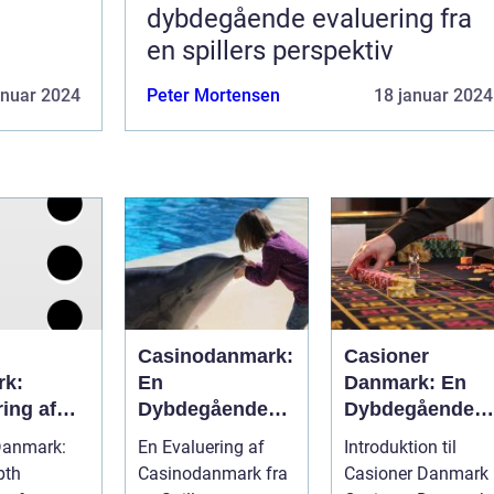
dybdegående evaluering fra
en spillers perspektiv
anuar 2024
Peter Mortensen
18 januar 2024
Casinodanmark:
Casioner
rk:
En
Danmark: En
ing af
Dybdegående
Dybdegående
oplevelse
Evaluering og
Evaluering af
Danmark:
En Evaluering af
Introduktion til
n Spillers
Præsentation
Casinoer i
pth
Casinodanmark fra
Casioner Danmark
ktiv
Danmark