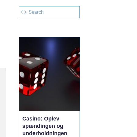
Casino: Oplev
spændingen og
underholdningen