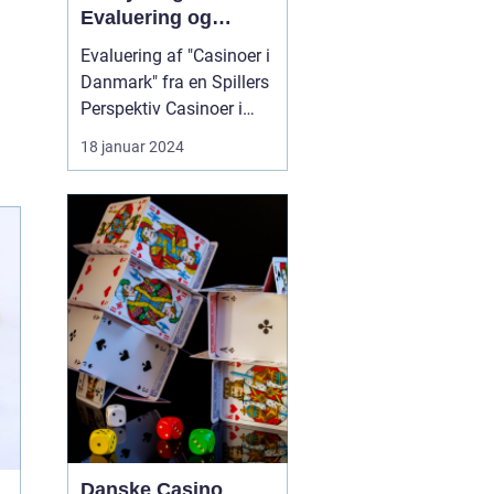
Evaluering og
Historisk
Evaluering af "Casinoer i
Gennemgang
Danmark" fra en Spillers
Perspektiv Casinoer i
Danmark byder på en
18 januar 2024
unik oplevelse for
spillerne. Uanset om du
er en erfaren spiller eller
blot interesseret i casino
spil, er der masser at
udforske i den danske
casinoverden....
Danske Casino