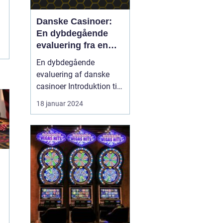
Danske Casinoer:
En dybdegående
evaluering fra en
spillers perspektiv
En dybdegående
evaluering af danske
casinoer Introduktion til
danske casinoer Danske
18 januar 2024
c...