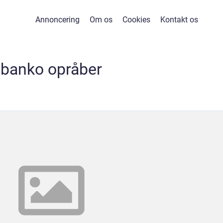
Annoncering
Om os
Cookies
Kontakt os
banko opråber