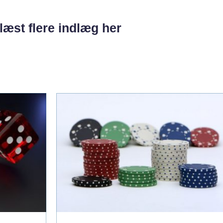
læst flere indlæg her