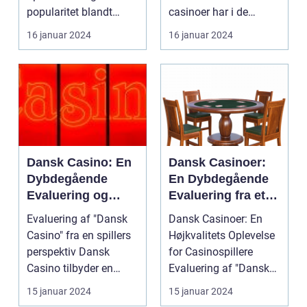
popularitet blandt
casinoer har i de
casino-entusiaster. ...
seneste år oplevet en
16 januar 2024
16 januar 2024
marka...
Dansk Casino: En
Dansk Casinoer:
Dybdegående
En Dybdegående
Evaluering og
Evaluering fra et
Præsentation
Spillers Perspektiv
Evaluering af "Dansk
Dansk Casinoer: En
Casino" fra en spillers
Højkvalitets Oplevelse
perspektiv Dansk
for Casinospillere
Casino tilbyder en
Evaluering af "Dansk
spændende og
Casinoer" fra en...
15 januar 2024
15 januar 2024
engag...