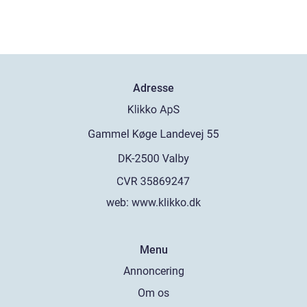
Adresse
web:
www.klikko.dk
Menu
Annoncering
Om os