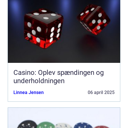
Casino: Oplev spændingen og
underholdningen
Linnea Jensen
06 april 2025