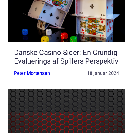
Danske Casino Sider: En Grundig
Evaluerings af Spillers Perspektiv
Peter Mortensen
18 januar 2024