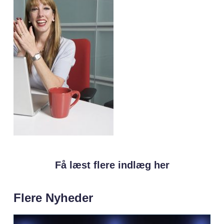
Få læst flere indlæg her
Flere Nyheder