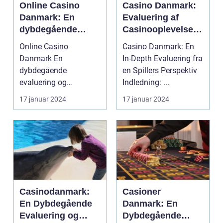
Online Casino
Casino Danmark:
Danmark: En
Evaluering af
dybdegående
Casinooplevelsen
evaluering og
fra en Spillers
Online Casino
Casino Danmark: En
præsentation af
Perspektiv
Danmark En
In-Depth Evaluering fra
casinospil
dybdegående
en Spillers Perspektiv
evaluering og
Indledning: ...
præsentation af
17 januar 2024
17 januar 2024
casinospil Evaluering
af "Onli...
Casinodanmark:
Casioner
En Dybdegående
Danmark: En
Evaluering og
Dybdegående