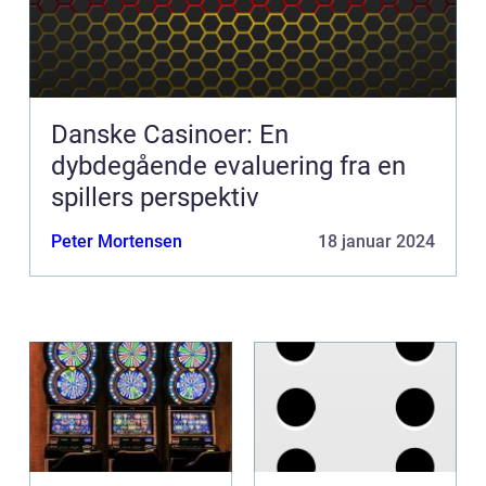
Danske Casinoer: En
dybdegående evaluering fra en
spillers perspektiv
Peter Mortensen
18 januar 2024