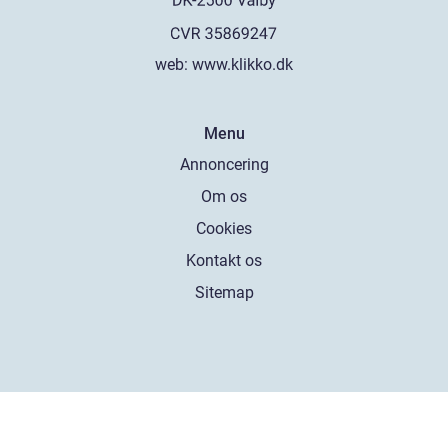
web:
www.klikko.dk
Menu
Annoncering
Om os
Cookies
Kontakt os
Sitemap