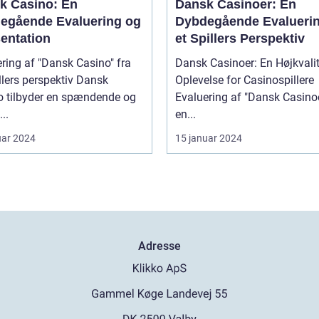
k Casino: En
Dansk Casinoer: En
egående Evaluering og
Dybdegående Evaluerin
entation
et Spillers Perspektiv
ring af "Dansk Casino" fra
Dansk Casinoer: En Højkvali
ers perspektiv Dansk
Oplevelse for Casinospillere
o tilbyder en spændende og
Evaluering af "Dansk Casinoe
..
en...
uar 2024
15 januar 2024
Adresse