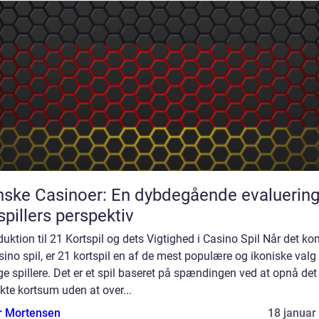
ske Casinoer: En dybdegående evaluering
spillers perspektiv
duktion til 21 Kortspil og dets Vigtighed i Casino Spil Når det k
asino spil, er 21 kortspil en af de mest populære og ikoniske valg 
 spillere. Det er et spil baseret på spændingen ved at opnå det
kte kortsum uden at over...
r Mortensen
18 januar