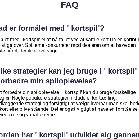
FAQ
d er formålet med ' kortspil'?
let med ' kortspil' er at nå tallet ved at samle kort fra en kortb
 at gå over. Spillerne konkurrerer mod dealeren om at have den
te hånd, der ikke overstiger .
lke strategier kan jeg bruge i ' kortspil'
forbedre min spiloplevelse?
t forbedre din spiloplevelse i ' kortspil' kan du bruge forskellige
egier. Nogle populære strategier inkluderer korttælling,
dlæggende strategi og forsigtigt at vælge hvornår man skal be
 kort eller blive stående. Det er også vigtigt at have en forståelse 
ereglerne og variationerne.
rdan har ' kortspil' udviklet sig genne