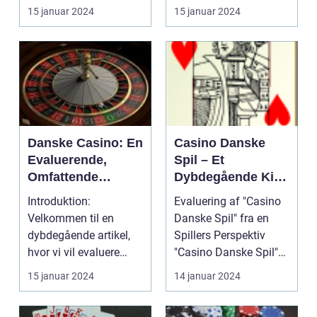
spændende og
Casinoer" fra en...
15 januar 2024
15 januar 2024
engag...
Danske Casino: En
Casino Danske
Evaluerende,
Spil – Et
Omfattende
Dybdegående Kig
Gennemgang af
På Danskernes
Introduktion:
Evaluering af "Casino
Casino Spil i
Favorit Casino
Velkommen til en
Danske Spil" fra en
Danmark
dybdegående artikel,
Spillers Perspektiv
hvor vi vil evaluere
"Casino Danske Spil"
"danske casino" fra en
er en online pla...
15 januar 2024
14 januar 2024
spil...