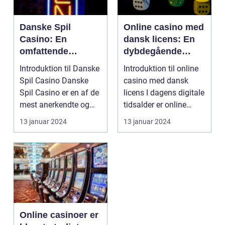
Danske Spil
Online casino med
Casino: En
dansk licens: En
omfattende
dybdegående
evaluering fra en
evaluering
Introduktion til Danske
Introduktion til online
spillers perspektiv
Spil Casino Danske
casino med dansk
Spil Casino er en af de
licens I dagens digitale
mest anerkendte og
tidsalder er online
populære onli...
casinoer blev...
13 januar 2024
13 januar 2024
Online casinoer er