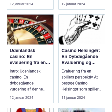
præsentere vigtig
vigtighede...
12 januar 2024
12 januar 2024
verden
informa...
Udenlandsk
Casino Helsingør:
casino: En
En Dybdegående
evaluering fra en
Evaluering og
spillers perspektiv
Præsentation
Intro: Udenlandsk
Evaluering fra en
casino: En
spillers perspektiv At
dybdegående
besøge Casino
vurdering af denne
Helsingør som spiller
casinooplevelse fra en
er en oplevelse fyldt ...
12 januar 2024
11 januar 2024
spillers perspek...